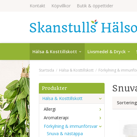
Kontakt
Köpvillkor
Butik & öppettider
Hälsa & Kosttillskott
Livsmedel & Dryck
Startsida
/
Hälsa & Kosttillskott
/
Förkylning & immunfö
Snuv
Produkter
Hälsa & Kosttillskott
Sortering
Allergi
Aromaterapi
Förkylning & immunförsvar
Snuva & nästäppa