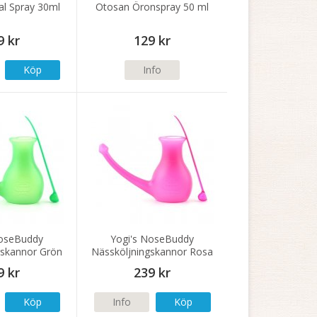
l Spray 30ml
Otosan Öronspray 50 ml
9 kr
129 kr
Köp
Info
NoseBuddy
Yogi's NoseBuddy
gskannor Grön
Nässköljningskannor Rosa
9 kr
239 kr
Köp
Info
Köp