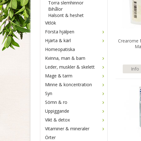
Torra slemhinnor
Bihålor
Halsont & heshet
Vitlök
Första hjälpen
Hjärta & kärl
Crearome M
Ma
Homeopatiska
Kvinna, man & barn
Leder, muskler & skelett
Info
Mage & tarm
Minne & koncentration
Syn
Sömn & ro
Uppiggande
Vikt & detox
Vitaminer & mineraler
Örter