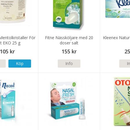
entolkristaller För
Fitne Nässköljare med 20
Kleenex Natur
t EKO 25 g
doser salt
105 kr
155 kr
25
Köp
Info
I