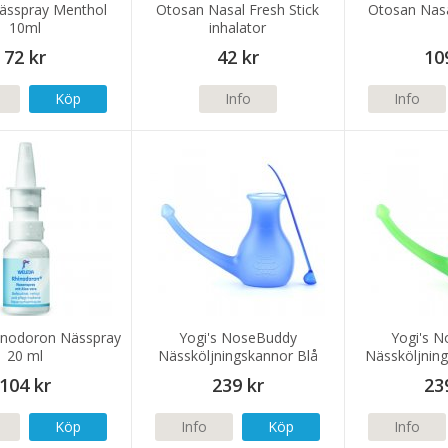
ässpray Menthol
Otosan Nasal Fresh Stick
Otosan Nasa
10ml
inhalator
72 kr
42 kr
10
Köp
Info
Info
inodoron Nässpray
Yogi's NoseBuddy
Yogi's 
20 ml
Nässköljningskannor Blå
Nässköljnin
104 kr
239 kr
23
Köp
Info
Köp
Info