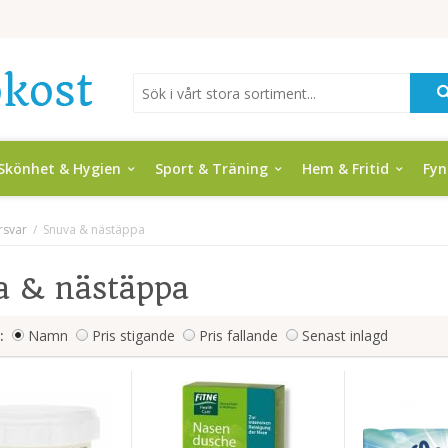
Skönhet & Hygien
Sport & Träning
Hem & Fritid
Fy
rsvar
/
Snuva & nästäppa
a & nästäppa
:
Namn
Pris stigande
Pris fallande
Senast inlagd