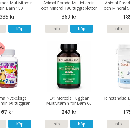
rade Multivitamin
Animal Parade Multivitamin
Animal Parad
sin Barn 180
och Mineral 180 tuggtabletter
och Mineral 9
ggtabletter
335 kr
369 kr
18
Köp
Info
Köp
Info
lma Nyckelpiga
Dr. Mercola Tuggbar
Helhetshälsa 
amin 60 tuggisar
Multivitamin för Barn 60
tabletter
67 kr
249 kr
17
Köp
Info
Köp
Info