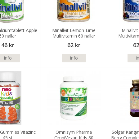
alciumtablett Äpple
Minallvit Lemon-Lime
Minallvi
60 nallar
Multivitamin 60 nallar
Multivitam
46 kr
62 kr
62
Info
Info
I
Gummies Vitazinc
Omnisym Pharma
Solgar Kanga
45 st
OmniVegan Kids 80
Berry Complet