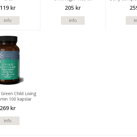
tuggtabletter
and Mineral
119 kr
205 kr
25
tabl
Info
Info
I
Green Child Living
amin 100 kapslar
269 kr
Info