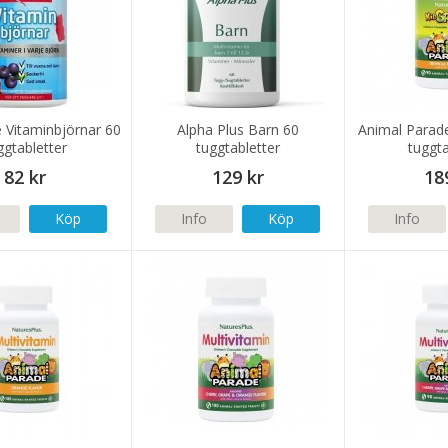
e Vitaminbjörnar 60
Alpha Plus Barn 60
Animal Parad
ggtabletter
tuggtabletter
tuggta
82 kr
129 kr
18
Köp
Info
Köp
Info