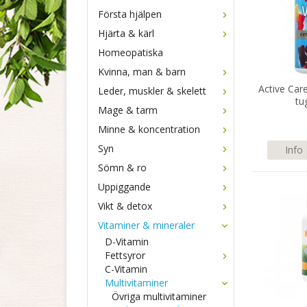
Första hjälpen
Hjärta & kärl
Homeopatiska
Kvinna, man & barn
Active Car
Leder, muskler & skelett
tu
Mage & tarm
Minne & koncentration
Syn
Info
Sömn & ro
Uppiggande
Vikt & detox
Vitaminer & mineraler
D-Vitamin
Fettsyror
C-Vitamin
Multivitaminer
Övriga multivitaminer