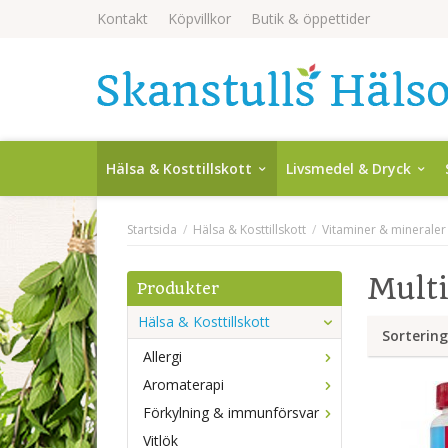
Kontakt
Köpvillkor
Butik & öppettider
Hälsa & Kosttillskott
Livsmedel & Dryck
Startsida
/
Hälsa & Kosttillskott
/
Vitaminer & mineraler
Mult
Produkter
Hälsa & Kosttillskott
Sortering
Allergi
Aromaterapi
Förkylning & immunförsvar
Vitlök