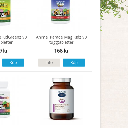
e KidGreenz 90
Animal Parade Mag Kidz 90
bletter
tuggtabletter
9 kr
168 kr
Köp
Info
Köp