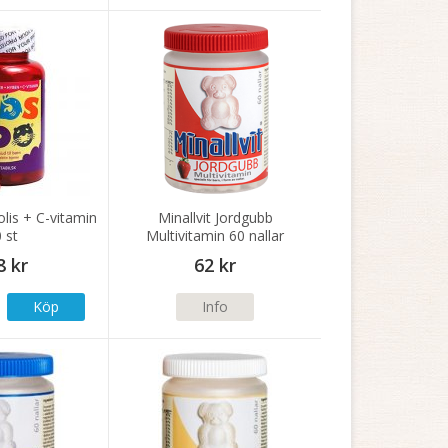
lis + C-vitamin
Minallvit Jordgubb
 st
Multivitamin 60 nallar
8 kr
62 kr
Köp
Info