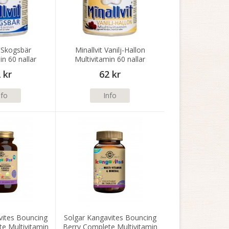
t Skogsbär
Minallvit Vanilj-Hallon
in 60 nallar
Multivitamin 60 nallar
 kr
62 kr
nfo
Info
vites Bouncing
Solgar Kangavites Bouncing
e Multivitamin
Berry Complete Multivitamin