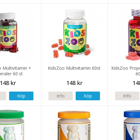
 Multivitamin +
KidsZoo Multivitamin 60st
KidsZoo Propo
eraler 60 st
60
148 kr
148 kr
14
Köp
Info
Köp
Info