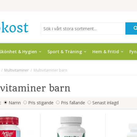
Skönhet & Hygien
Sport & Träning
Hem & Fritid
Fy
/
Multivitaminer
/
Multivitaminer barn
ivitaminer barn
:
Namn
Pris stigande
Pris fallande
Senast inlagd