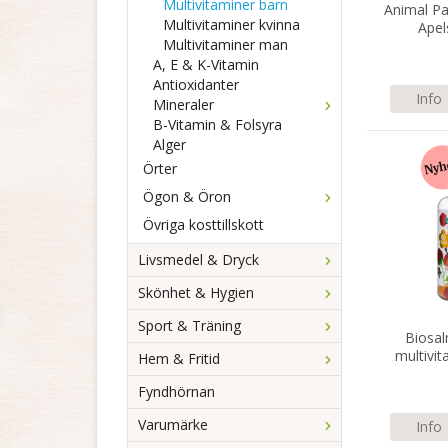
Multivitaminer barn
Animal Pa
Multivitaminer kvinna
Apel
Multivitaminer man
tu
A, E & K-Vitamin
Antioxidanter
Info
Mineraler
B-Vitamin & Folsyra
Alger
Örter
Ögon & Öron
Övriga kosttillskott
Livsmedel & Dryck
Skönhet & Hygien
Sport & Träning
Biosa
multivit
Hem & Fritid
Fyndhörnan
Varumärke
Info