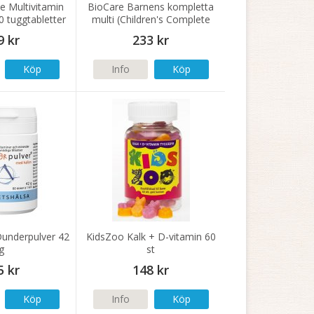
e Multivitamin
BioCare Barnens kompletta
0 tuggtabletter
multi (Children's Complete
Multi) 75 g
9 kr
233 kr
Köp
Info
Köp
Dunderpulver 42
KidsZoo Kalk + D-vitamin 60
g
st
5 kr
148 kr
Köp
Info
Köp