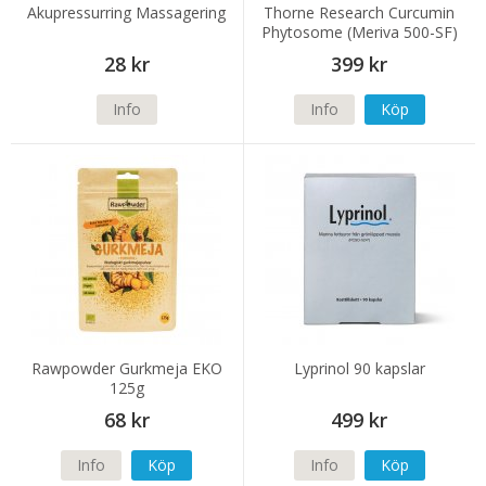
Akupressurring Massagering
Thorne Research Curcumin
Phytosome (Meriva 500-SF)
60 kapslar
28 kr
399 kr
Info
Info
Köp
Rawpowder Gurkmeja EKO
Lyprinol 90 kapslar
125g
68 kr
499 kr
Info
Köp
Info
Köp