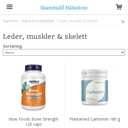
Startsida
/
Hälsa & Kosttillskott
/
Leder, muskler & skelett
Produkten har blivit tillagd i varukorgen
Leder, muskler & skelett
Sortering:
Now Foods Bone Strength
Plantamed Carbomin 180 g
120 caps