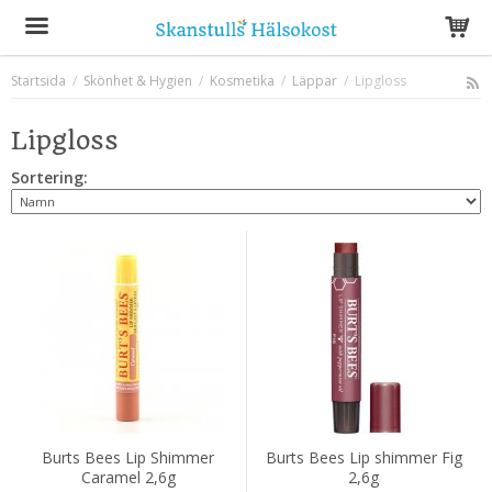
Startsida
/
Skönhet & Hygien
/
Kosmetika
/
Läppar
/
Lipgloss
Produkten har blivit tillagd i varukorgen
Lipgloss
Sortering:
Burts Bees Lip Shimmer
Burts Bees Lip shimmer Fig
Caramel 2,6g
2,6g