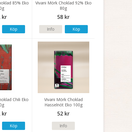
hoklad 85% Eko
Vivani Mörk Choklad 92% Eko
0g
80g
 kr
58 kr
Köp
Info
Köp
oklad Chili Eko
Vivani Mörk Choklad
0g
Hasselnöt Eko 100g
 kr
52 kr
Köp
Info