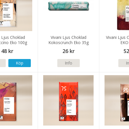
i Ljus Choklad
Vivani Ljus Choklad
Vivani Ljus 
cino Eko 100g
Kokoscrunch Eko 35g
EKO
48 kr
26 kr
52
Köp
Info
I