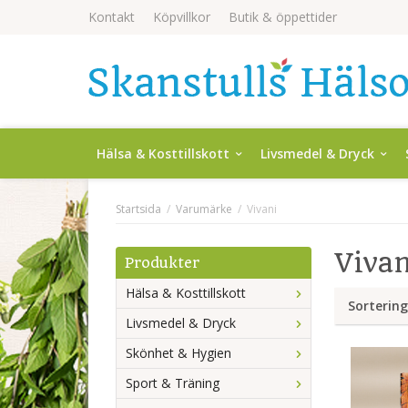
Kontakt
Köpvillkor
Butik & öppettider
Hälsa & Kosttillskott
Livsmedel & Dryck
Startsida
/
Varumärke
/
Vivani
Vivan
Produkter
Hälsa & Kosttillskott
Sortering
Livsmedel & Dryck
Skönhet & Hygien
Sport & Träning