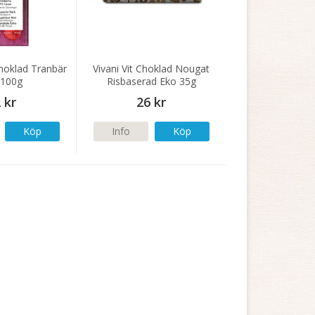
hoklad Tranbär
Vivani Vit Choklad Nougat
 100g
Risbaserad Eko 35g
 kr
26 kr
Köp
Info
Köp