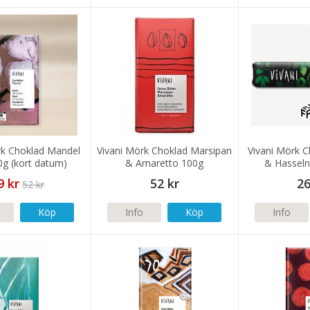
rk Choklad Mandel
Vivani Mörk Choklad Marsipan
Vivani Mörk 
0g (kort datum)
& Amaretto 100g
& Hasseln
9 kr
52 kr
26
52 kr
Köp
Info
Köp
Info