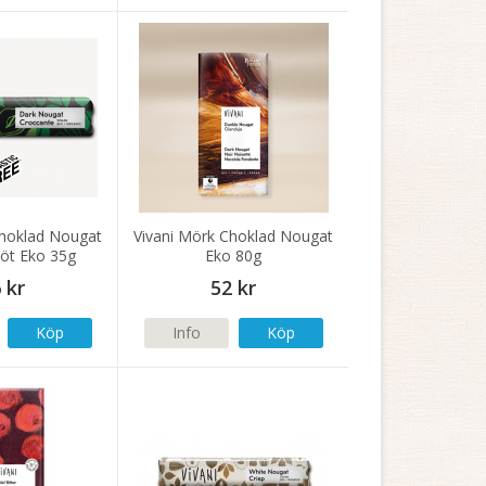
Choklad Nougat
Vivani Mörk Choklad Nougat
öt Eko 35g
Eko 80g
 kr
52 kr
Köp
Info
Köp