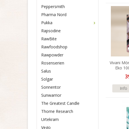
Peppersmith
Pharma Nord
Pukka
Rapsodine
RawBite
Rawfoodshop
Rawpowder
Vivani Mö
Rosenserien
Eko 10
Salus
3
Solgar
Sonnentor
Info
Sunwarrior
The Greatest Candle
Thorne Research
Urtekram
Vego