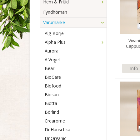
Hem & Fritid
Fyndhörnan
Varumärke
Alg-Börje
Vivan
Alpha Plus
Cappuc
Aurora
A.Vogel
Bear
Info
BioCare
Biofood
Biosan
Biotta
Börlind
Crearome
Dr.Hauschka
Dr.Organic