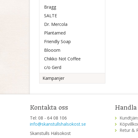
Bragg
SALTE
Dr. Mercola
Plantamed
Friendly Soap
Blooom
Chikko Not Coffee
c/o Gerd
Kampanjer
Kontakta oss
Handla
Tel: 08 - 64 08 106
Kundtjän
info@skanstullshalsokost.se
Köpvillko
Retur & 
Skanstulls Hälsokost