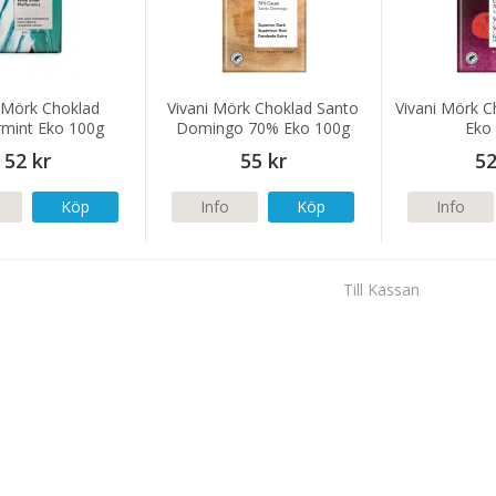
i Mörk Choklad
Vivani Mörk Choklad Santo
Vivani Mörk C
mint Eko 100g
Domingo 70% Eko 100g
Eko
52 kr
55 kr
52
Köp
Info
Köp
Info
Till Kassan