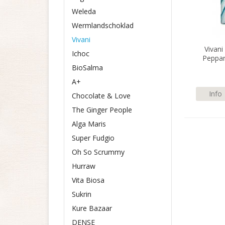
Weleda
Wermlandschoklad
Vivani
Vivan
Ichoc
Peppar
BioSalma
A+
Info
Chocolate & Love
The Ginger People
Alga Maris
Super Fudgio
Oh So Scrummy
Hurraw
Vita Biosa
Sukrin
Kure Bazaar
DENSE