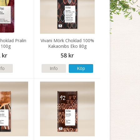
Choklad Pralin
Vivani Mörk Choklad 100%
 100g
Kakaonibs Eko 80g
 kr
58 kr
nfo
Info
Köp