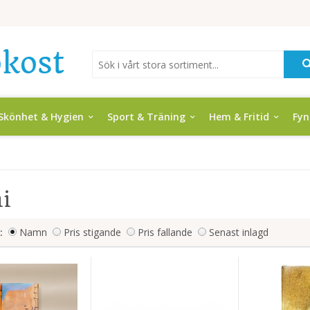
Skönhet & Hygien
Sport & Träning
Hem & Fritid
Fy
i
:
Namn
Pris stigande
Pris fallande
Senast inlagd