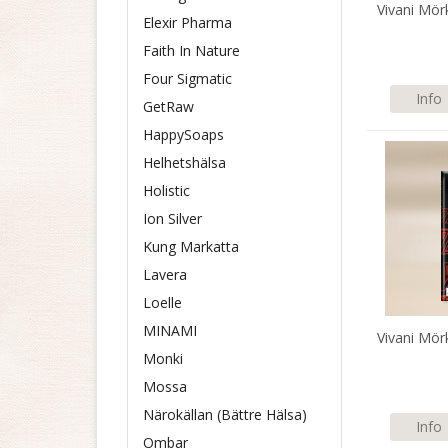
Vivani Mö
Elexir Pharma
Faith In Nature
Four Sigmatic
Info
GetRaw
HappySoaps
Helhetshälsa
Holistic
Ion Silver
Kung Markatta
Lavera
Loelle
MINAMI
Vivani Mö
Monki
Mossa
Närokällan (Bättre Hälsa)
Info
Ombar