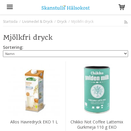
Startsida
/
Livsmedel & Dryck
/
Dryck
/
Mjölkfri dryck
Produkten har blivit tillagd i varukorgen
Mjölkfri dryck
Sortering:
Allos Havredryck EKO 1 L
Chikko Not Coffee Lattemix
Gurkmeja 110 g EKO