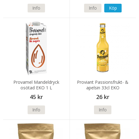
Info
Info
Köp
Provamel Mandeldryck
Proviant Passionsfrukt- &
osötad EKO 1 L
apelsin 33cl EKO
45 kr
26 kr
Info
Info