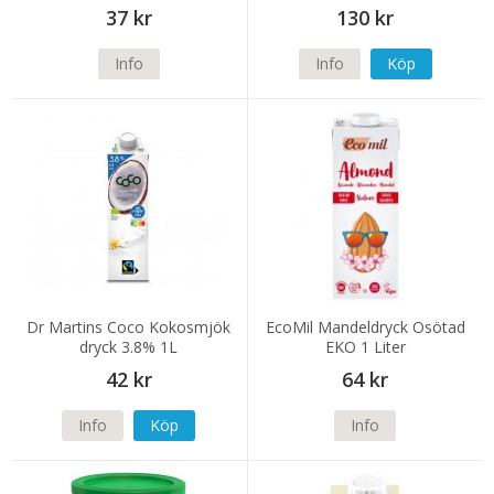
37 kr
130 kr
Info
Info
Köp
Dr Martins Coco Kokosmjök
EcoMil Mandeldryck Osötad
dryck 3.8% 1L
EKO 1 Liter
42 kr
64 kr
Info
Köp
Info