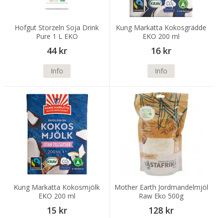
Hofgut Storzeln Soja Drink
Kung Markatta Kokosgrädde
Pure 1 L EKO
EKO 200 ml
44 kr
16 kr
Info
Info
Kung Markatta Kokosmjölk
Mother Earth Jordmandelmjöl
EKO 200 ml
Raw Eko 500g
15 kr
128 kr