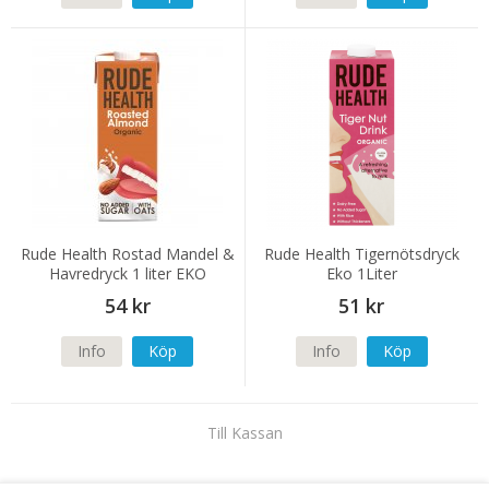
Rude Health Rostad Mandel &
Rude Health Tigernötsdryck
Havredryck 1 liter EKO
Eko 1Liter
54 kr
51 kr
Info
Köp
Info
Köp
Till Kassan