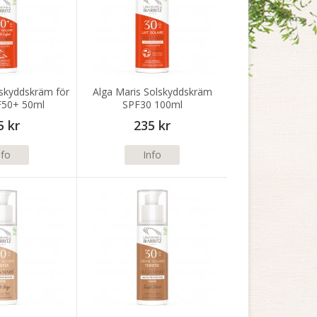
lskyddskräm för
Alga Maris Solskyddskräm
F50+ 50ml
SPF30 100ml
5 kr
235 kr
nfo
Info