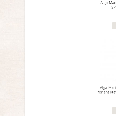
Alga Mar
SP
Alga Mar
för ansikt