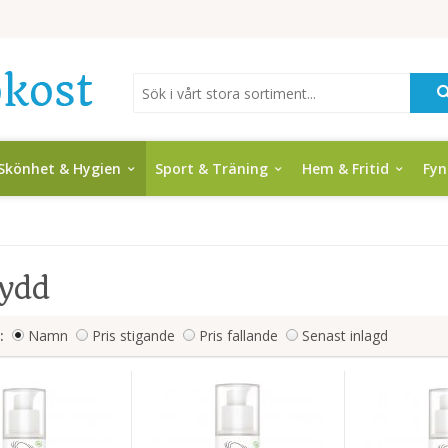
Skönhet & Hygien
Sport & Träning
Hem & Fritid
Fy
kydd
:
Namn
Pris stigande
Pris fallande
Senast inlagd