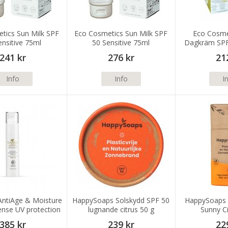
tics Sun Milk SPF
Eco Cosmetics Sun Milk SPF
Eco Cosme
ensitive 75ml
50 Sensitive 75ml
Dagkräm SPF
241 kr
276 kr
21
Info
Info
I
AntiAge & Moisture
HappySoaps Solskydd SPF 50
HappySoaps S
ense UV protection
lugnande citrus 50 g
Sunny Ci
F 30 50ml
385 kr
239 kr
22