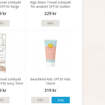
onad solskydd
Alga Maris Tonad solskydd
t SPF30 Beige
för ansiktet SPF30 Golden
0ml
50ml
9 kr
229 kr
nfo
Info
onad solskydd
Beachkind kids SPF30 Kids
PF50 Ivory 50ml
100ml
9 kr
319 kr
nfo
Info
Köp