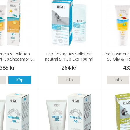
metics Sollotion
Eco Cosmetics Sollotion
Eco Cosmetics
PF 50 Sheasmör &
neutral SPF30 Eko 100 ml
50 Oliv & H
jus 125ml eko
385 kr
264 kr
43
Köp
Info
Info