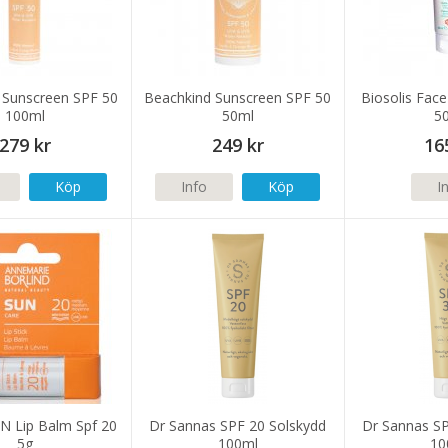
 Sunscreen SPF 50
Beachkind Sunscreen SPF 50
Biosolis Fac
100ml
50ml
5
279 kr
249 kr
16
Köp
Info
Köp
I
UN Lip Balm Spf 20
Dr Sannas SPF 20 Solskydd
Dr Sannas SP
5g
100ml
10