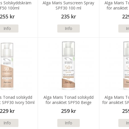
is Solskyddskräm
Alga Maris Sunscreen Spray
Alga Maris T
F50 100ml
SPF30 100 ml
för ansikte
5
255 kr
235 kr
22
Info
Info
I
is Tonad solskydd
Alga Maris Tonad solskydd
Alga Maris T
et SPF30 Ivory 50ml
för ansiktet SPF50 Beige
för ansiktet S
50ml
229 kr
259 kr
25
Info
Info
I