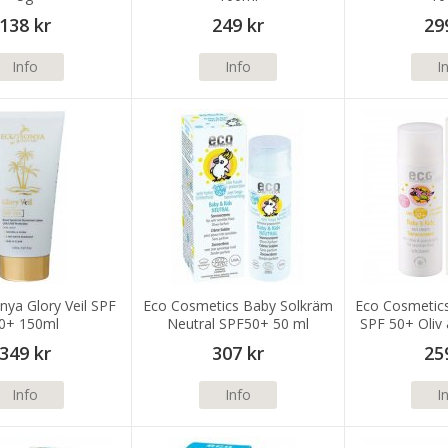
138 kr
249 kr
29
Info
Info
I
nya Glory Veil SPF
Eco Cosmetics Baby Solkräm
Eco Cosmetic
0+ 150ml
Neutral SPF50+ 50 ml
SPF 50+ Oliv
50m
349 kr
307 kr
25
Info
Info
I