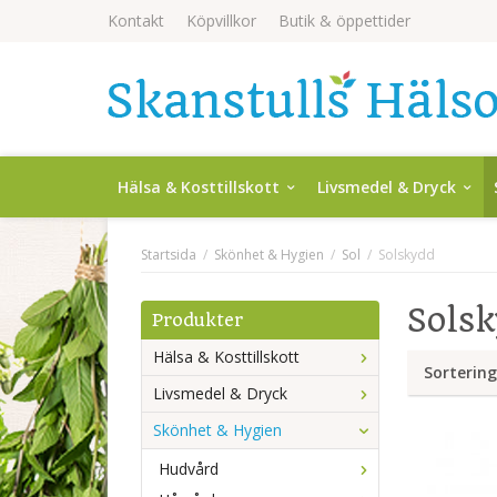
Kontakt
Köpvillkor
Butik & öppettider
Hälsa & Kosttillskott
Livsmedel & Dryck
Startsida
/
Skönhet & Hygien
/
Sol
/
Solskydd
Sols
Produkter
Hälsa & Kosttillskott
Sortering
Livsmedel & Dryck
Skönhet & Hygien
Hudvård