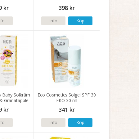
9 kr
398 kr
nfo
Info
Köp
s Baby Solkräm
Eco Cosmetics Solgel SPF 30
 & Granatäpple
EKO 30 ml
l eko
9 kr
341 kr
nfo
Info
Köp