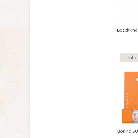
Beachkind
Info
Börlind S