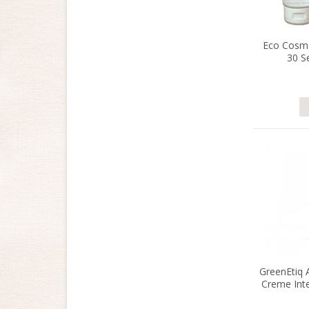
Eco Cosme
30 S
GreenEtiq 
Creme Int
SP