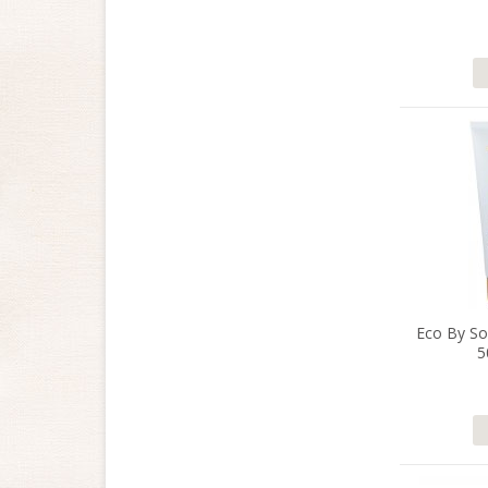
Eco By So
5