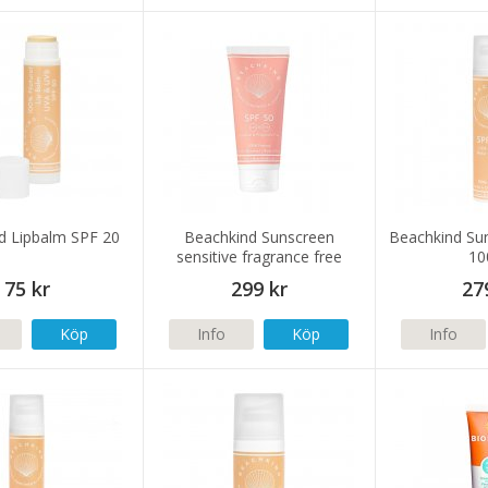
d Lipbalm SPF 20
Beachkind Sunscreen
Beachkind Su
sensitive fragrance free
10
SPF50 100ml
75 kr
299 kr
27
Köp
Info
Köp
Info