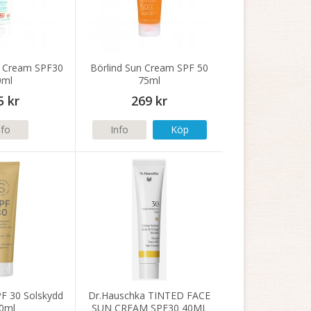
e Cream SPF30
Börlind Sun Cream SPF 50
0ml
75ml
5 kr
269 kr
nfo
Info
Köp
F 30 Solskydd
Dr.Hauschka TINTED FACE
0ml
SUN CREAM SPF30 40ML