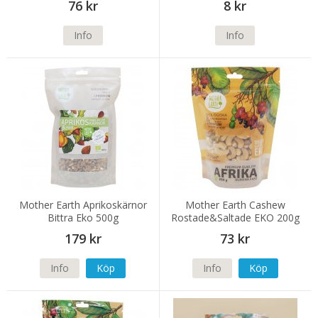
76 kr
8 kr
Info
Info
Mother Earth Aprikoskärnor
Mother Earth Cashew
Bittra Eko 500g
Rostade&Saltade EKO 200g
179 kr
73 kr
Info
Köp
Info
Köp