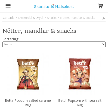
Startsida
/
Livsmedel & Dryck
/
Snacks
/
Nötter, mandlar & snacks
Produkten har blivit tillagd i varukorgen
Nötter, mandlar & snacks
Sortering:
Bett'r Popcorn salted caramel
Bett'r Popcorn with sea salt
60g
60g