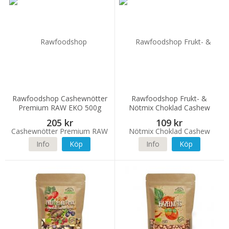
Rawfoodshop Cashewnötter
Rawfoodshop Frukt- &
Premium RAW EKO 500g
Nötmix Choklad Cashew
Skogsbär EKO 200g
205 kr
109 kr
Info
Köp
Info
Köp