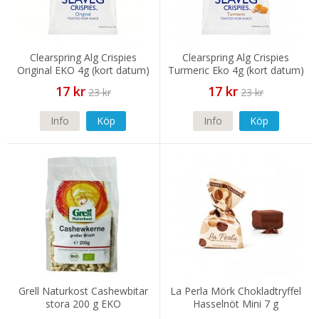
Clearspring Alg Crispies
Clearspring Alg Crispies
Original EKO 4g (kort datum)
Turmeric Eko 4g (kort datum)
17 kr
17 kr
23 kr
23 kr
Info
Köp
Info
Köp
Grell Naturkost Cashewbitar
La Perla Mörk Chokladtryffel
stora 200 g EKO
Hasselnöt Mini 7 g