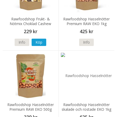
Rawfoodshop Frukt- &
Rawfoodshop Hasselnötter
Nötmix Choklad Cashew
Premium RAW EKO 1kg
Skogsbär EKO 500g
229 kr
425 kr
Info
Köp
Info
Rawfoodshop Hasselnötter
Rawfoodshop Hasselnötter
Premium RAW EKO 500g
skalade och rostade EKO 1kg