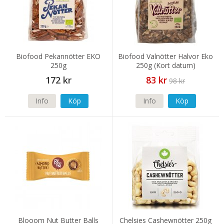
Biofood Pekannötter EKO
Biofood Valnötter Halvor Eko
250g
250g (Kort datum)
172 kr
83 kr
98 kr
Info
Köp
Info
Köp
Blooom Nut Butter Balls
Chelsies Cashewnötter 250g