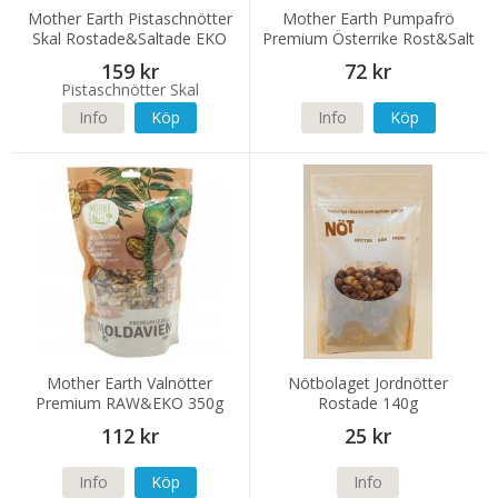
Mother Earth Pistaschnötter
Mother Earth Pumpafrö
Skal Rostade&Saltade EKO
Premium Österrike Rost&Salt
250g
EKO 200g
159 kr
72 kr
Info
Köp
Info
Köp
Mother Earth Valnötter
Nötbolaget Jordnötter
Premium RAW&EKO 350g
Rostade 140g
112 kr
25 kr
Info
Köp
Info