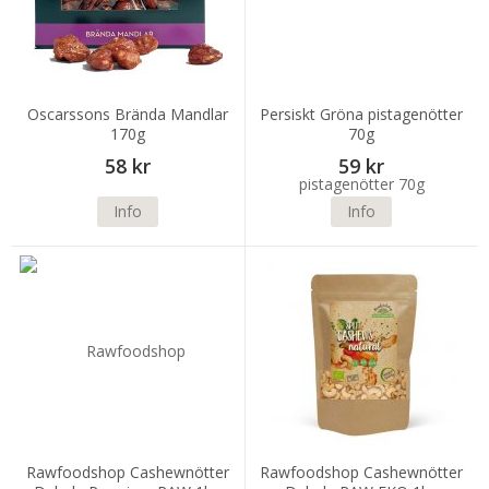
Oscarssons Brända Mandlar
Persiskt Gröna pistagenötter
170g
70g
58 kr
59 kr
Info
Info
Rawfoodshop Cashewnötter
Rawfoodshop Cashewnötter