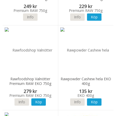
249 kr
229 kr
Info
Info
Köp
Rawfoodshop Valnötter
Rawpowder Cashew hela EKO
Premium RAW EKO 750g
400g
279 kr
135 kr
Info
Köp
Info
Köp