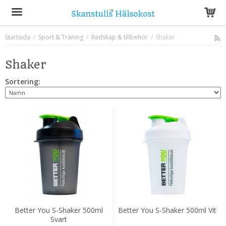
Startsida
/
Sport & Träning
/
Redskap & tillbehör
/
Shaker
Produkten har blivit tillagd i varukorgen
Shaker
Sortering:
Better You S-Shaker 500ml
Better You S-Shaker 500ml Vit
Svart