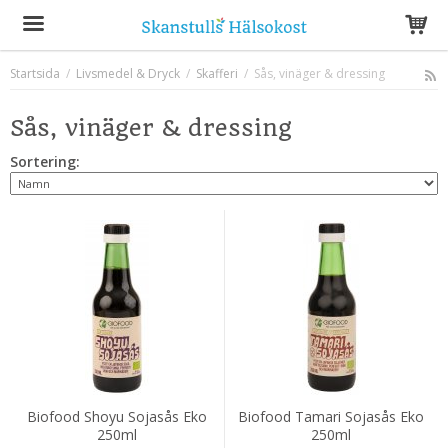
Startsida
/
Livsmedel & Dryck
/
Skafferi
/
Sås, vinäger & dressing
Produkten har blivit tillagd i varukorgen
Sås, vinäger & dressing
Sortering:
Biofood Shoyu Sojasås Eko
Biofood Tamari Sojasås Eko
250ml
250ml