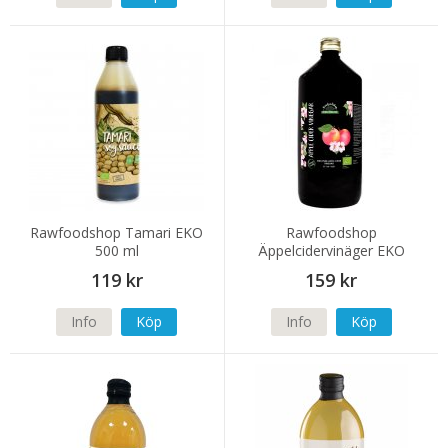
Rawfoodshop Tamari EKO
Rawfoodshop
500 ml
Äppelcidervinäger EKO
1000ml
119 kr
159 kr
Info
Köp
Info
Köp