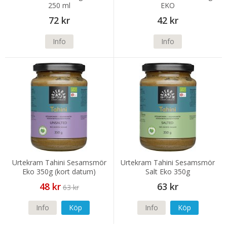
250 ml
EKO
72 kr
42 kr
Info
Info
Urtekram Tahini Sesamsmör
Urtekram Tahini Sesamsmör
Eko 350g (kort datum)
Salt Eko 350g
48 kr
63 kr
63 kr
Info
Köp
Info
Köp