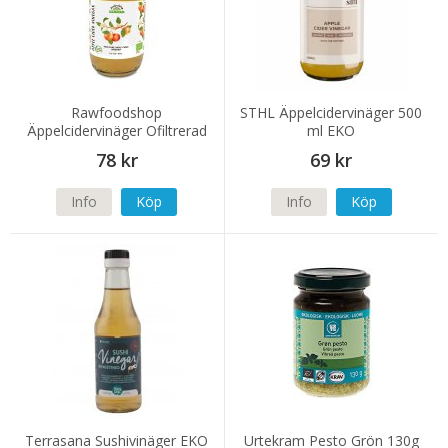
Rawfoodshop
STHL Äppelcidervinäger 500
Äppelcidervinäger Ofiltrerad
ml EKO
EKO 500ml
78 kr
69 kr
Info
Köp
Info
Köp
Terrasana Sushivinäger EKO
Urtekram Pesto Grön 130g