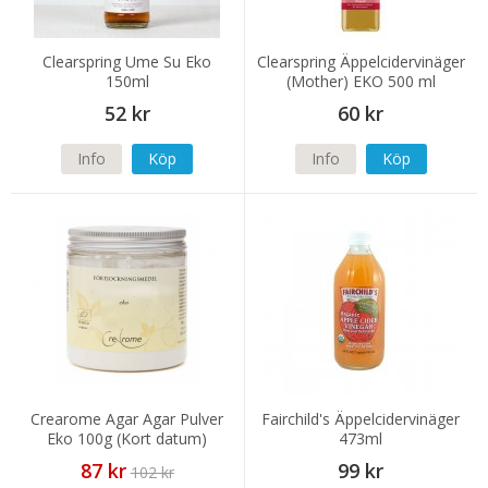
Clearspring Ume Su Eko
Clearspring Äppelcidervinäger
150ml
(Mother) EKO 500 ml
52 kr
60 kr
Info
Köp
Info
Köp
Crearome Agar Agar Pulver
Fairchild's Äppelcidervinäger
Eko 100g (Kort datum)
473ml
87 kr
99 kr
102 kr