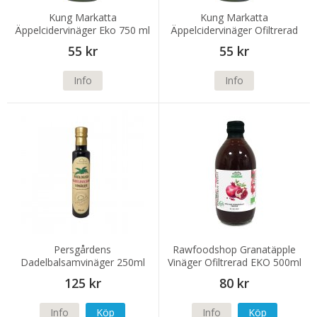
Kung Markatta
Kung Markatta
Äppelcidervinäger Eko 750 ml
Äppelcidervinäger Ofiltrerad
Eko 750 ml
55 kr
55 kr
Info
Info
Persgårdens
Rawfoodshop Granatäpple
Dadelbalsamvinäger 250ml
Vinäger Ofiltrerad EKO 500ml
125 kr
80 kr
Info
Köp
Info
Köp