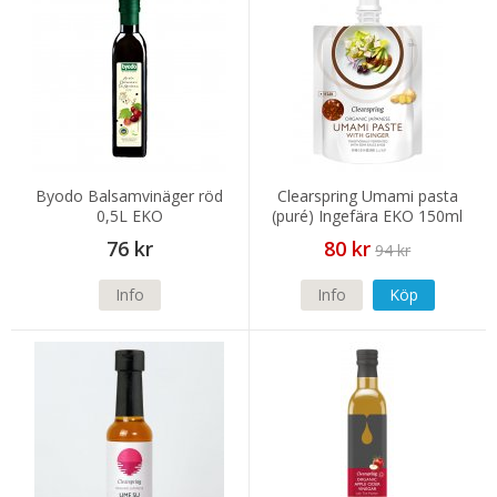
Byodo Balsamvinäger röd
Clearspring Umami pasta
0,5L EKO
(puré) Ingefära EKO 150ml
(kort datum)
76 kr
80 kr
94 kr
Info
Info
Köp