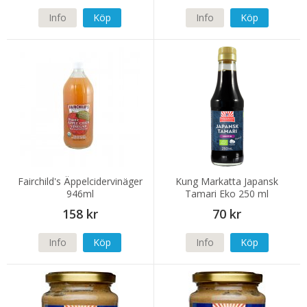
Info
Köp
Info
Köp
Fairchild's Äppelcidervinäger
Kung Markatta Japansk
946ml
Tamari Eko 250 ml
158 kr
70 kr
Info
Köp
Info
Köp