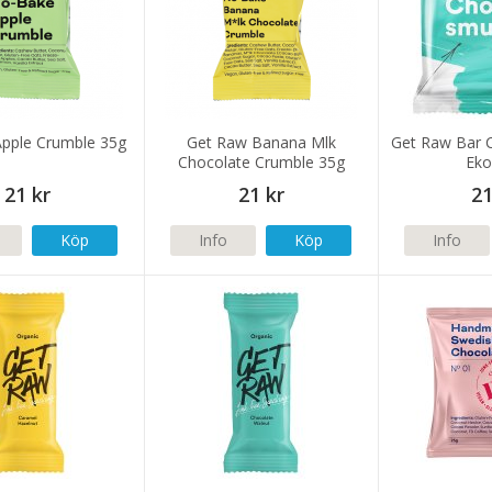
pple Crumble 35g
Get Raw Banana Mlk
Get Raw Bar 
Chocolate Crumble 35g
Eko
21 kr
21 kr
21
Köp
Info
Köp
Info