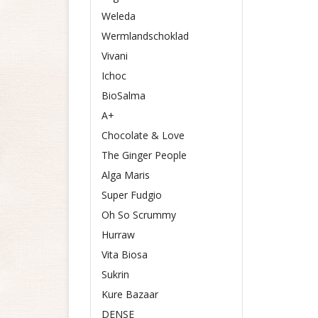
Weleda
Wermlandschoklad
Vivani
Ichoc
BioSalma
A+
Chocolate & Love
The Ginger People
Alga Maris
Super Fudgio
Oh So Scrummy
Hurraw
Vita Biosa
Sukrin
Kure Bazaar
DENSE