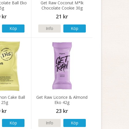
olate Ball Eko
Get Raw Coconut M*lk
5g
Chocolate Cookie 30g
 kr
21 kr
Köp
Info
Köp
on Cake Ball
Get Raw Licorice & Almond
 25g
Eko 42g
 kr
23 kr
Köp
Info
Köp