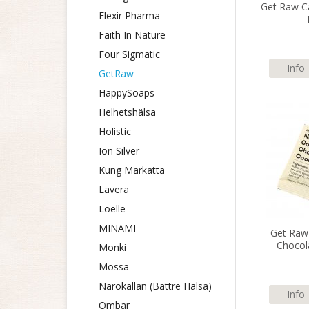
Get Raw C
Elexir Pharma
Faith In Nature
Four Sigmatic
Info
GetRaw
HappySoaps
Helhetshälsa
Holistic
Ion Silver
Kung Markatta
Lavera
Loelle
MINAMI
Get Raw
Chocol
Monki
Mossa
Närokällan (Bättre Hälsa)
Info
Ombar