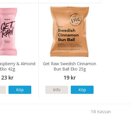
aspberry & Almond
Get Raw Swedish Cinnamon
Eko 42g
Bun Ball Eko 25g
23 kr
19 kr
Köp
Info
Köp
Till Kassan