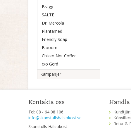
Bragg
SALTE
Dr. Mercola
Plantamed
Friendly Soap
Blooom
Chikko Not Coffee
c/o Gerd
Kampanjer
Kontakta oss
Handla
Tel: 08 - 64 08 106
Kundtjän
info@skanstullshalsokost.se
Köpvillko
Retur & 
Skanstulls Hälsokost