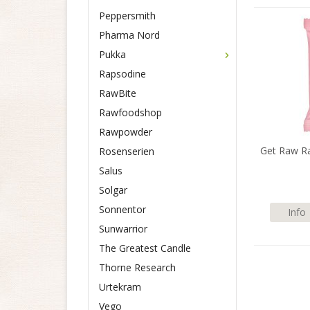
Peppersmith
Pharma Nord
Pukka
Rapsodine
RawBite
Rawfoodshop
Rawpowder
Get Raw R
Rosenserien
Salus
Solgar
Sonnentor
Info
Sunwarrior
The Greatest Candle
Thorne Research
Urtekram
Vego