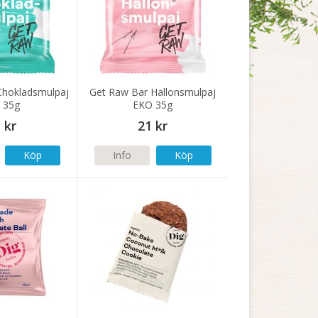
Chokladsmulpaj
Get Raw Bar Hallonsmulpaj
 35g
EKO 35g
 kr
21 kr
Köp
Info
Köp