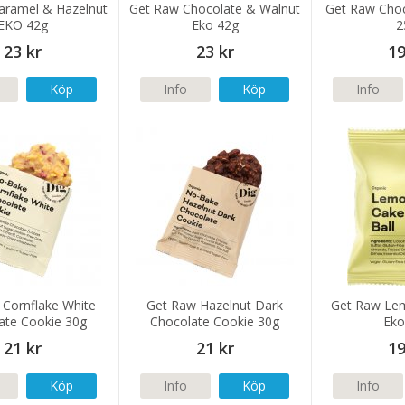
aramel & Hazelnut
Get Raw Chocolate & Walnut
Get Raw Choc
EKO 42g
Eko 42g
2
23 kr
23 kr
19
Köp
Info
Köp
Info
 Cornflake White
Get Raw Hazelnut Dark
Get Raw Lem
ate Cookie 30g
Chocolate Cookie 30g
Eko
21 kr
21 kr
19
Köp
Info
Köp
Info