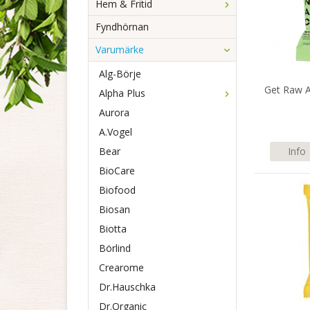
Hem & Fritid
Fyndhörnan
Varumärke
Alg-Börje
Get Raw A
Alpha Plus
Aurora
A.Vogel
Bear
Info
BioCare
Biofood
Biosan
Biotta
Börlind
Crearome
Dr.Hauschka
Dr.Organic