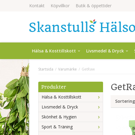
Kontakt
Köpvillkor
Butik & öppettider
Hälsa & Kosttillskott
Livsmedel & Dryck
Startsida
/
Varumärke
/
GetRaw
GetR
Produkter
Hälsa & Kosttillskott
Sortering
Livsmedel & Dryck
Skönhet & Hygien
Sport & Träning