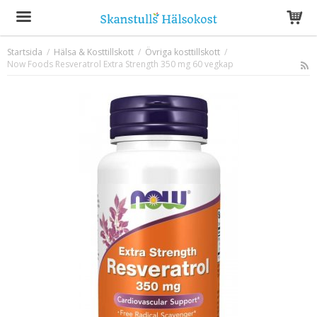
Startsida
/
Hälsa & Kosttillskott
/
Övriga kosttillskott
/
Now Foods Resveratrol Extra Strength 350 mg 60 vegkap
Produkten har blivit tillagd i varukorgen