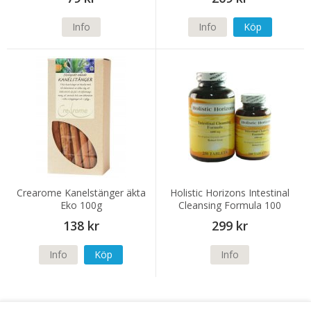
Info
Info
Köp
Crearome Kanelstänger äkta
Holistic Horizons Intestinal
Eko 100g
Cleansing Formula 100
tabletter
138 kr
299 kr
Info
Köp
Info