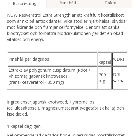
Innehåll
Fakta
Beskrivning
NOW Resveratrol Extra Strength är ett kraftfullt kosttillskott
som är rikt på antioxidanter, vilka stödjer hjärt-hälsa, skyddar
mot åldrande och främjar cellförnyelse. Genom att sänka
blodtrycket och förbättra blodcirkulationen ger det en ökad
vitalitet och energi.
1
Innehåll per dagsdos
%DRI
kapsel
Extrakt av polygonum cuspidatum (Root /
700
DRI
Rhizome) (japansk knotweed)
mg
saknas
(trans-Resveratrol - 350 mg)
IngredienserJapansk knotweed, Hypromellos
(cellulosakapsel), magnesiumstearat (vegetabilisk källa) och
kiseldioxid.
1 kapsel dagligen.
Rekommenderad dagsdos bör ej överskridas. Kosttillskottet