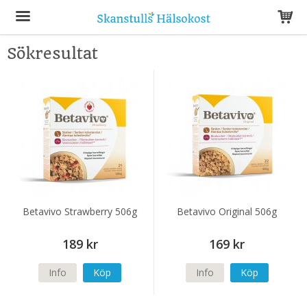
Sökresultat
Produkten har blivit tillagd i varukorgen
Betavivo Strawberry 506g
Betavivo Original 506g
189 kr
169 kr
Info
Köp
Info
Köp