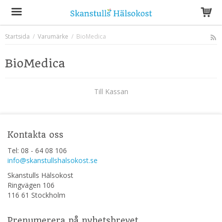
Startsida
/
Varumärke
/
BioMedica
Produkten har blivit tillagd i varukorgen
BioMedica
Till Kassan
Kontakta oss
Tel: 08 - 64 08 106
info@skanstullshalsokost.se
Skanstulls Hälsokost
Ringvägen 106
116 61 Stockholm
Prenumerera på nyhetsbrevet