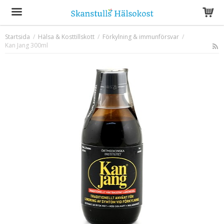
Startsida
/
Hälsa & Kosttillskott
/
Förkylning & immunförsvar
/
Kan Jang 300ml
Produkten har blivit tillagd i varukorgen