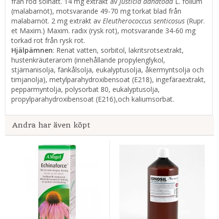
från röd solhatt. 14 mg extrakt av
Justicia adhatoda
L. folium
(malabarnöt), motsvarande 49-70 mg torkat blad från
malabarnöt. 2 mg extrakt av
Eleutherococcus senticosus
(Rupr.
et Maxim.) Maxim. radix (rysk rot), motsvarande 34-60 mg
torkad rot från rysk rot.
Hjälpämnen
: Renat vatten, sorbitol, lakritsrotsextrakt,
hustenkräuterarom (innehållande propylenglykol,
stjärnanisolja, fänkålsolja, eukalyptusolja, åkermyntsolja och
timjanolja), metylparahydroxibensoat (E218), ingefäraextrakt,
pepparmyntolja, polysorbat 80, eukalyptusolja,
propylparahydroxibensoat (E216),och kaliumsorbat.
Andra har även köpt