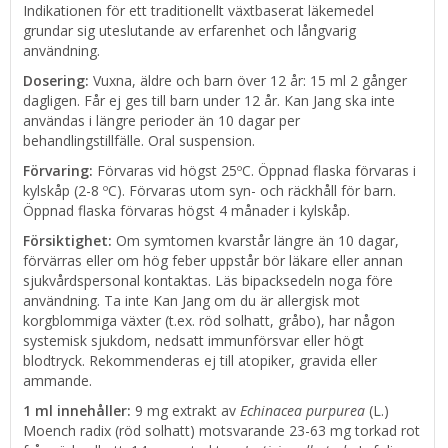
Indikationen för ett traditionellt växtbaserat läkemedel
grundar sig uteslutande av erfarenhet och långvarig
användning.
Dosering:
Vuxna, äldre och barn över 12 år: 15 ml 2 gånger
dagligen. Får ej ges till barn under 12 år. Kan Jang ska inte
användas i längre perioder än 10 dagar per
behandlingstillfälle. Oral suspension.
Förvaring:
Förvaras vid högst 25ºC. Öppnad flaska förvaras i
kylskåp (2-8 ºC). Förvaras utom syn- och räckhåll för barn.
Öppnad flaska förvaras högst 4 månader i kylskåp.
Försiktighet:
Om symtomen kvarstår längre än 10 dagar,
förvärras eller om hög feber uppstår bör läkare eller annan
sjukvårdspersonal kontaktas. Läs bipacksedeln noga före
användning. Ta inte Kan Jang om du är allergisk mot
korgblommiga växter (t.ex. röd solhatt, gråbo), har någon
systemisk sjukdom, nedsatt immunförsvar eller högt
blodtryck. Rekommenderas ej till atopiker, gravida eller
ammande.
1 ml innehåller:
9 mg extrakt av
Echinacea purpurea
(L.)
Moench radix (röd solhatt) motsvarande 23-63 mg torkad rot