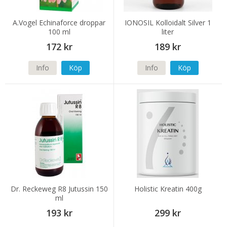
A.Vogel Echinaforce droppar
IONOSIL Kolloidalt Silver 1
100 ml
liter
172 kr
189 kr
Info
Köp
Info
Köp
Dr. Reckeweg R8 Jutussin 150
Holistic Kreatin 400g
ml
193 kr
299 kr