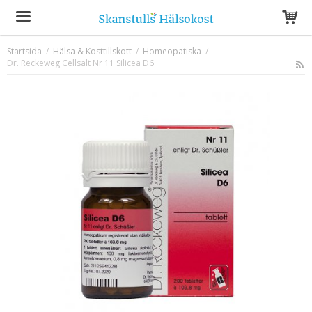
Startsida
/
Hälsa & Kosttillskott
/
Homeopatiska
/
Dr. Reckeweg Cellsalt Nr 11 Silicea D6
Produkten har blivit tillagd i varukorgen