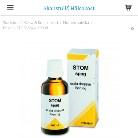
Startsida
/
Hälsa & Kosttillskott
/
Homeopatiska
/
Pekana STOM Spag 100ml
Produkten har blivit tillagd i varukorgen