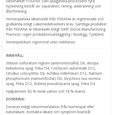
varumärket
PEKANA
. Den spagyriska processens fyra
nyckelsteg består av: separation, rening, askbränning och
återförening.
Homeopatiska läkemedel från PEKANA är registrerade och
godkända enligt Läkemedelsverkets krav. Samtliga produkter
från PEKANA är tillverkade enligt GMP (Good Manufacturing
Practice) i egen produktionsanläggning i Kisslegg, Tyskland.
Homeopatikum registrerat utan indikation.
INNEHÅLL:
Stibium sulfuratum nigrum (antimontrisulfid) D6, Atropa
belladonna spag. Peka D4, Colchicum autumnale D12,
Citrullus colocynthis D6, Achillea millefolium D12, Natrium
phosphoricum (natriumfosfat) D6, Strychnos nux vomica
spag. Peka D12, Robinia pseudoacacia spag. Peka D4
Hjälpämnen: 82 % renat vatten och 18 % etanol
DOSERING:
Doseras enligt rekommendation från homeopat eller
naturläkare. Kontakta läkare om symptom kvarstår.