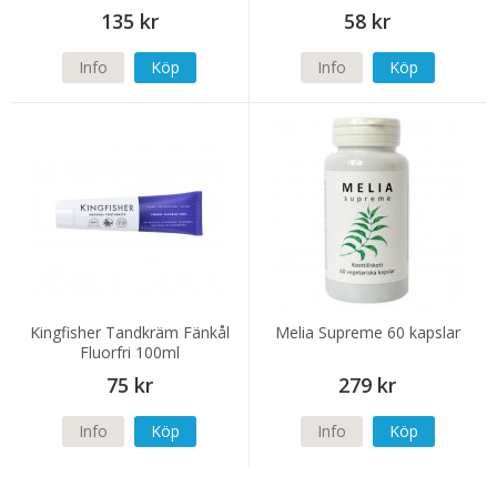
135 kr
58 kr
Info
Köp
Info
Köp
Kingfisher Tandkräm Fänkål
Melia Supreme 60 kapslar
Fluorfri 100ml
75 kr
279 kr
Info
Köp
Info
Köp