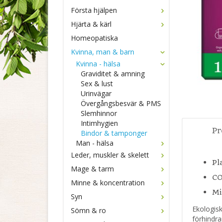
Första hjälpen
Hjärta & kärl
Homeopatiska
Kvinna, man & barn
Kvinna - hälsa
Graviditet & amning
Sex & lust
Urinvägar
Övergångsbesvär & PMS
Slemhinnor
Intimhygien
Pr
Bindor & tamponger
Man - hälsa
Leder, muskler & skelett
Pl
Mage & tarm
CO
Minne & koncentration
Mi
Syn
Ekologis
Sömn & ro
förhindrar