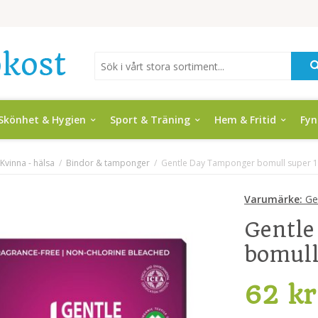
Skönhet & Hygien
Sport & Träning
Hem & Fritid
Fy
Kvinna - hälsa
/
Bindor & tamponger
/
Gentle Day Tamponger bomull super 1
Varumärke:
Ge
Gentl
bomull
62 kr