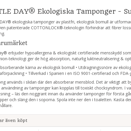
LE DAY® Ekologiska Tamponger - Supe
AY® ekologiska tamponger av plastfri, ekologisk bomull är utformade 
 Den patenterade COTTONLOCK®-teknologin förhindrar att fibrer lossn
ng.
rumärket
ay® erbjuder hypoallergena & ekologiskt certifierade mensskydd s
ion-teknologi ger de hög absorption, naturlig luktneutralisering & opt
absorberande kärna av ekologisk bomull • Utdragningssnöre av ekolog
saförpackning • Tillverkad i Spanien i en ISO 9001-certifierad och FD
g används i slidan där den absorberar mensblod. Det är viktigt att b
 användning av tamponger kan kopplas till toxiskt chocksyndrom. I v
isning – läs den noggrant innan du använder tamponger för första g
pper och släng den i soporna. Spola inte ner den i toaletten. Kasta 
hållare.
ar även köpt