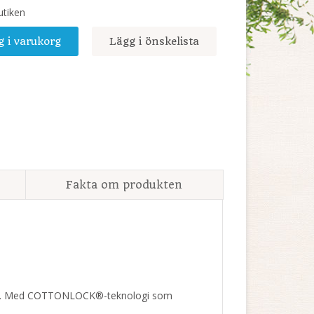
utiken
g i varukorg
Lägg i önskelista
Fakta om produkten
kydd. Med COTTONLOCK®-teknologi som