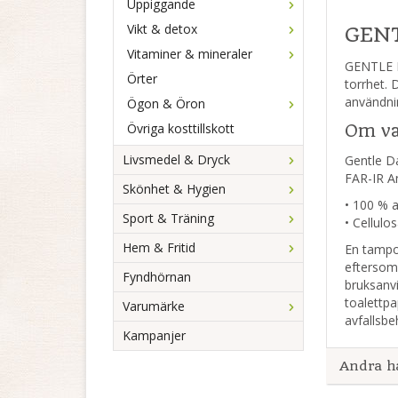
Uppiggande
Vikt & detox
GENT
Vitaminer & mineraler
GENTLE D
Örter
torrhet.
användni
Ögon & Öron
Övriga kosttillskott
Om va
Livsmedel & Dryck
Gentle D
FAR-IR An
Skönhet & Hygien
• 100 % 
Sport & Träning
• Cellulo
Hem & Fritid
En tampon
eftersom
Fyndhörnan
bruksanv
toalettpa
Varumärke
avfallsbe
Kampanjer
Andra h