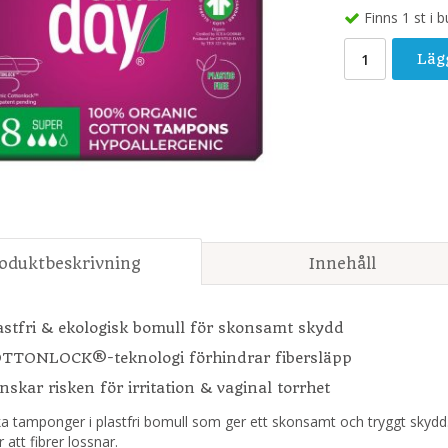
Finns 1 st i b
Läg
oduktbeskrivning
Innehåll
astfri & ekologisk bomull för skonsamt skydd
TTONLOCK®-teknologi förhindrar fibersläpp
nskar risken för irritation & vaginal torrhet
ka tamponger i plastfri bomull som ger ett skonsamt och tryggt s
 att fibrer lossnar.