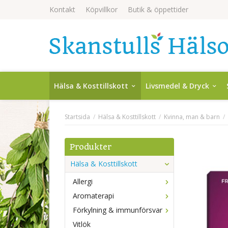
Kontakt
Köpvillkor
Butik & öppettider
Hälsa & Kosttillskott
Livsmedel & Dryck
Startsida
/
Hälsa & Kosttillskott
/
Kvinna, man & barn
/
Produkter
Hälsa & Kosttillskott
Allergi
Aromaterapi
Förkylning & immunförsvar
Vitlök