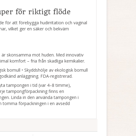
r för riktigt flöde
för att förebygga hudirritation och vaginal
ar, vilket ger en säker och bekväm
om är skonsamma mot huden. Med innovativ
imal komfort – fria från skadliga kemikalier.
isk bomull • Skyddshölje av ekologisk bomull
A-godkänd anläggning. FDA-registrerad.
yta tampongen i tid (var 4–8 timme),
arje tampongförpackning finns en
ången. Linda in den använda tampongen i
den tomma förpackningen i en avsedd