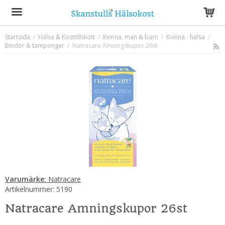
Startsida
/
Hälsa & Kosttillskott
/
Kvinna, man & barn
/
Kvinna - hälsa
/
Bindor & tamponger
Produkten har blivit tillagd i varukorgen
/
Natracare Amningskupor 26st
Varumärke:
Natracare
Artikelnummer:
5190
Natracare Amningskupor 26st