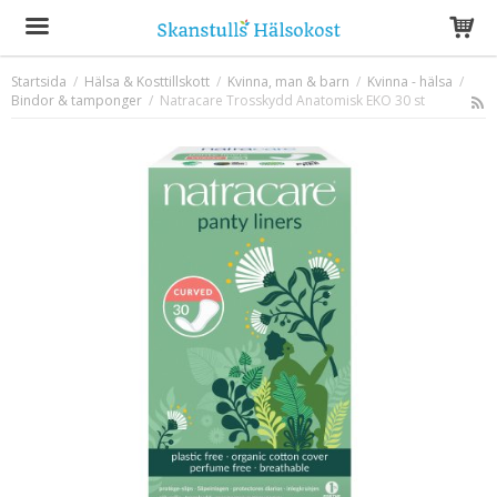
Startsida
/
Hälsa & Kosttillskott
/
Kvinna, man & barn
/
Kvinna - hälsa
/
Bindor & tamponger
Produkten har blivit tillagd i varukorgen
/
Natracare Trosskydd Anatomisk EKO 30 st