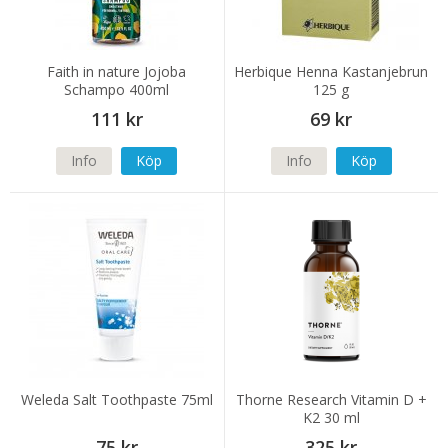
Faith in nature Jojoba
Herbique Henna Kastanjebrun
Schampo 400ml
125 g
111 kr
69 kr
Info
Köp
Info
Köp
Weleda Salt Toothpaste 75ml
Thorne Research Vitamin D +
K2 30 ml
75 kr
325 kr