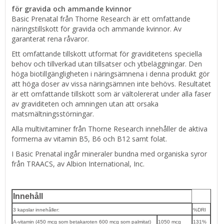
för gravida och ammande kvinnor
Basic Prenatal från Thorne Research är ett omfattande
näringstillskott för gravida och ammande kvinnor. Av
garanterat rena råvaror.
Ett omfattande tillskott utformat för graviditetens speciella
behov och tillverkad utan tillsatser och ytbeläggningar. Den
höga biotillgängligheten i näringsämnena i denna produkt gör
att höga doser av vissa näringsämnen inte behövs. Resultatet
är ett omfattande tillskott som är vältolererat under alla faser
av graviditeten och amningen utan att orsaka
matsmältningsstörningar.
Alla multivitaminer från Thorne Research innehåller de aktiva
formerna av vitamin B5, B6 och B12 samt folat.
I Basic Prenatal ingår mineraler bundna med organiska syror
från TRAACS, av Albion International, Inc.
Innehåll
3 kapslar innehåller:
%DRI
A-vitamin (450 mcg som betakaroten 600 mcg som palmitat)
1050 mcg
131%