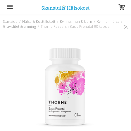
Startsida
/
Hälsa & Kosttillskott
/
Kvinna, man & barn
/
Kvinna - hälsa
/
Graviditet & amning
Produkten har blivit tillagd i varukorgen
/
Thorne Research Basic Prenatal 90 kapslar