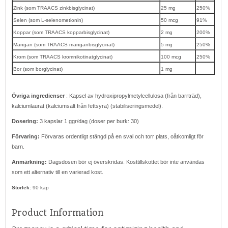
Zink (som TRAACS zinkbisglycinat)
25 mg
250%
Selen (som L-selenometionin)
50 mcg
91%
Koppar (som TRAACS kopparbisglycinat)
2 mg
200%
Mangan (som TRAACS manganbisglycinat)
5 mg
250%
Krom (som TRAACS kromnikotinatglycinat)
100 mcg
250%
Bor (som borglycinat)
1 mg
Övriga ingredienser
: Kapsel av hydroxipropylmetylcellulosa (från barrträd),
kalciumlaurat (kalciumsalt från fettsyra) (stabiliseringsmedel).
Dosering:
3 kapslar 1 ggr/dag (doser per burk: 30)
Förvaring:
Förvaras ordentligt stängd på en sval och torr plats, oåtkomligt för
barn.
Anmärkning:
Dagsdosen bör ej överskridas. Kosttillskottet bör inte användas
som ett alternativ till en varierad kost.
Storlek:
90 kap
Product Information