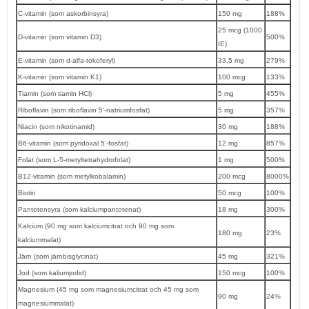
C-vitamin (som askorbinsyra)
150 mg
188%
25 mcg (1000
D-vitamin (som vitamin D3)
500%
IE)
E-vitamin (som d-alfa-tokoferyl)
33,5 mg
279%
K-vitamin (som vitamin K1)
100 mcg
133%
Tiamin (som tiamin HCl)
5 mg
455%
Riboflavin (som riboflavin 5'-natriumfosfat)
5 mg
357%
Niacin (som nikotinamid)
30 mg
188%
B6-vitamin (som pyridoxal 5'-fosfat)
12 mg
857%
Folat (som L-5-metyltetrahydrofolat)
1 mg
500%
B12-vitamin (som metylkobalamin)
200 mcg
8000%
Biotin
50 mcg
100%
Pantotensyra (som kalciumpantotenat)
18 mg
300%
Kalcium (90 mg som kalciumcitrat och 90 mg som
180 mg
23%
kalciummalat)
Järn (som järnbisglycinat)
45 mg
321%
Jod (som kaliumjodid)
150 mcg
100%
Magnesium (45 mg som magnesiumcitrat och 45 mg som
90 mg
24%
magnesiummalat)