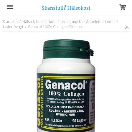
Startsida
/
Hälsa & Kosttillskott
/
Leder, muskler & skelett
/
Leder
/
Leder övrigt
/
Genacol 100% Collagen 90 kapslar
Produkten har blivit tillagd i varukorgen