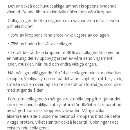
Det är också det huvudsakliga ämnet i kroppens bindande
vävnad. Denna fiberrika bindväv håller ihop våra kroppar.
Collagen ger de olika organen och vävnaderna deras styrka
och elasticitet.
• 75% av kroppens rena proteinvikt utgörs av collagen.
• 75% av huden består av collagen.
• Totalt består hela kroppen till 30% av collagen Collagen är
en naturlig del av uppbyggnaden av våra senor, ligament,
leder, muskler, hår, hud och andra viktiga organ.
När vårt grundläggande förråd av collagen minskar påverkas
kroppen. Vanliga symptom på detta är svaghet, trötthet, värk,
smärta och en över lag sämre prestationsförmåga, som ökar
med stigande ålder.
Förutom collagenets många strukturella uppgifter tjänar det
som den huvudsakliga katalysatorn för tillväxt och reparation
av så gott som alla kroppens vävnader. Många olika
åldersrelaterade sjukdomar beror på kroppens brist på detta
viktiga protein, vilket i sin tur också leder till rubbningar i det
existerande collagenet.