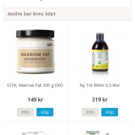
Andra har även köpt
STHL Marrow Fat 330 g EKO
Ny Tid Bitter 0,5 liter
149 kr
319 kr
Info
Köp
Info
Köp