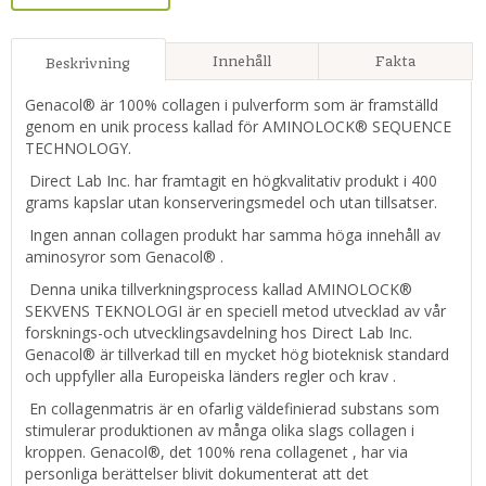
Innehåll
Fakta
Beskrivning
Genacol® är 100% collagen i pulverform som är framställd
genom en unik process kallad för AMINOLOCK® SEQUENCE
TECHNOLOGY.
Direct Lab Inc. har framtagit en högkvalitativ produkt i 400
grams kapslar utan konserveringsmedel och utan tillsatser.
Ingen annan collagen produkt har samma höga innehåll av
aminosyror som Genacol® .
Denna unika tillverkningsprocess kallad AMINOLOCK®
SEKVENS TEKNOLOGI är en speciell metod utvecklad av vår
forsknings-och utvecklingsavdelning hos Direct Lab Inc.
Genacol® är tillverkad till en mycket hög bioteknisk standard
och uppfyller alla Europeiska länders regler och krav .
En collagenmatris är en ofarlig väldefinierad substans som
stimulerar produktionen av många olika slags collagen i
kroppen. Genacol®, det 100% rena collagenet , har via
personliga berättelser blivit dokumenterat att det