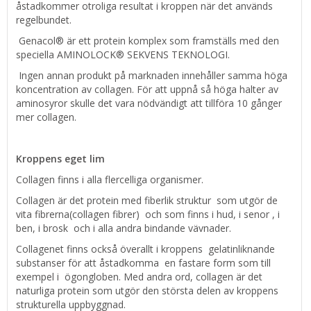
åstadkommer otroliga resultat i kroppen när det används
regelbundet.
Genacol® är ett protein komplex som framställs med den
speciella AMINOLOCK® SEKVENS TEKNOLOGI.
Ingen annan produkt på marknaden innehåller samma höga
koncentration av collagen. För att uppnå så höga halter av
aminosyror skulle det vara nödvändigt att tillföra 10 gånger
mer collagen.
Kroppens eget lim
Collagen finns i alla flercelliga organismer.
Collagen är det protein med fiberlik struktur som utgör de
vita fibrerna(collagen fibrer) och som finns i hud, i senor , i
ben, i brosk och i alla andra bindande vävnader.
Collagenet finns också överallt i kroppens gelatinliknande
substanser för att åstadkomma en fastare form som till
exempel i ögongloben. Med andra ord, collagen är det
naturliga protein som utgör den största delen av kroppens
strukturella uppbyggnad.