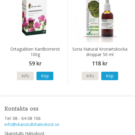
Örtagubben Kardborrerot
Soria Natural Kronärtskocka
100g
droppar 50 ml
59 kr
118 kr
Info
Köp
Info
Köp
Kontakta oss
Tel: 08 - 64 08 106
info@skanstullshalsokost.se
Skanstulls Hälsokost