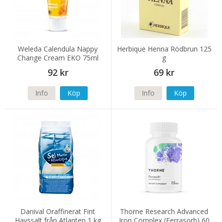
Weleda Calendula Nappy
Herbique Henna Rödbrun 125
Change Cream EKO 75ml
g
92 kr
69 kr
Info
Köp
Info
Köp
Danival Oraffinerat Fint
Thorne Research Advanced
Havssalt från Atlanten 1 kg
Iron Complex (Ferrasorb) 60