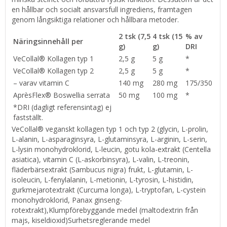
en hållbar och socialt ansvarsfull ingrediens, framtagen
genom långsiktiga relationer och hållbara metoder.
2 tsk (7,5
4 tsk (15
% av
Näringsinnehåll per
g)
g)
DRI
VeCollal® Kollagen typ 1
2,5 g
5 g
*
VeCollal® Kollagen typ 2
2,5 g
5 g
*
– varav vitamin C
140 mg
280 mg
175/350
AprèsFlex® Boswellia serrata
50 mg
100 mg
*
*DRI (dagligt referensintag) ej
fastställt.
VeCollal® veganskt kollagen typ 1 och typ 2 (glycin, L-prolin,
L-alanin, L-asparaginsyra, L-glutaminsyra, L-arginin, L-serin,
L-lysin monohydroklorid, L-leucin, gotu kola-extrakt (Centella
asiatica), vitamin C (L-askorbinsyra), L-valin, L-treonin,
fläderbärsextrakt (Sambucus nigra) frukt, L-glutamin, L-
isoleucin, L-fenylalanin, L-metionin, L-tyrosin, L-histidin,
gurkmejarotextrakt (Curcuma longa), L-tryptofan, L-cystein
monohydroklorid, Panax ginseng-
rotextrakt),
Klumpförebyggande medel (maltodextrin från
majs, kiseldioxid)
Surhetsreglerande medel