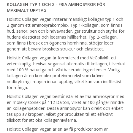
KOLLAGEN TYP 1 OCH 2 - FRIA AMINOSYROR FÖR
MAXIMALT UPPTAG
Holistic Collagen vegan imiterar mänskligt kollagen typ 1 och
2 genom ett aminosyrakomplex. Typ 1-kollagen, som finns i
hud, senor, ben och bindvävnader, ger struktur och styrka för
hudens elasticitet och ledernas hållbarhet. Typ 2-kollagen,
som finns i brosk och ögonens hornhinna, stödjer leder
genom att bevara broskets struktur och elasticitet.
Holistic Collagen vegan är formulerad med VeCollal®, ett
vetenskapligt bevisat veganskt alternativ till kollagen, tillverkat
med 100 % naturliga och växtbaserade ingredienser. Vanligt
kollagen är en komplex proteinmolekyl som kräver
nedbrytning i magen innan upptag, vilket kan vara ineffektivt
för många.
Holistic Collagen vegan består istället av fria aminosyror med
en molekylstorlek på 112 Dalton, vilket är 100 gånger mindre
än kollagenpeptider. Dessa aminosyror kan direkt och enkelt
tas upp av kroppen, vilket gör produkten till ett effektivt
tillskott för att öka kollagennivåerna.
Holistic Collagen vegan är en av få produkter som är