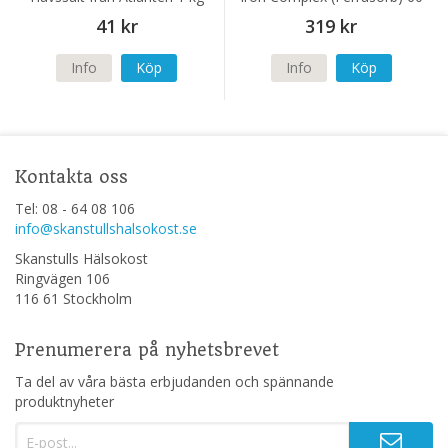
kapslar
41 kr
319 kr
Info
Köp
Info
Köp
Kontakta oss
Tel: 08 - 64 08 106
info@skanstullshalsokost.se
Skanstulls Hälsokost
Ringvägen 106
116 61 Stockholm
Prenumerera på nyhetsbrevet
Ta del av våra bästa erbjudanden och spännande
produktnyheter