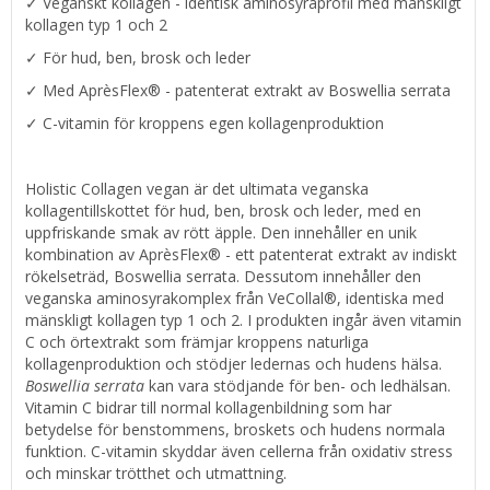
✓ Veganskt kollagen - identisk aminosyraprofil med mänskligt
kollagen typ 1 och 2
✓ För hud, ben, brosk och leder
✓ Med AprèsFlex® - patenterat extrakt av Boswellia serrata
✓ C-vitamin för kroppens egen kollagenproduktion
Holistic Collagen vegan är det ultimata veganska
kollagentillskottet för hud, ben, brosk och leder, med en
uppfriskande smak av rött äpple. Den innehåller en unik
kombination av AprèsFlex® - ett patenterat extrakt av indiskt
rökelseträd, Boswellia serrata. Dessutom innehåller den
veganska aminosyrakomplex från VeCollal®, identiska med
mänskligt kollagen typ 1 och 2. I produkten ingår även vitamin
C och örtextrakt som främjar kroppens naturliga
kollagenproduktion och stödjer ledernas och hudens hälsa.
Boswellia serrata
kan vara stödjande för ben- och ledhälsan.
Vitamin C bidrar till normal kollagenbildning som har
betydelse för benstommens, broskets och hudens normala
funktion. C-vitamin skyddar även cellerna från oxidativ stress
och minskar trötthet och utmattning.