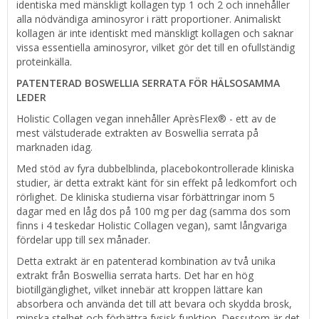
identiska med mänskligt kollagen typ 1 och 2 och innehåller
alla nödvändiga aminosyror i rätt proportioner. Animaliskt
kollagen är inte identiskt med mänskligt kollagen och saknar
vissa essentiella aminosyror, vilket gör det till en ofullständig
proteinkälla.
PATENTERAD BOSWELLIA SERRATA FÖR HÄLSOSAMMA
LEDER
Holistic Collagen vegan innehåller AprèsFlex® - ett av de
mest välstuderade extrakten av Boswellia serrata på
marknaden idag.
Med stöd av fyra dubbelblinda, placebokontrollerade kliniska
studier, är detta extrakt känt för sin effekt på ledkomfort och
rörlighet. De kliniska studierna visar förbättringar inom 5
dagar med en låg dos på 100 mg per dag (samma dos som
finns i 4 teskedar Holistic Collagen vegan), samt långvariga
fördelar upp till sex månader.
Detta extrakt är en patenterad kombination av två unika
extrakt från Boswellia serrata harts. Det har en hög
biotillgänglighet, vilket innebär att kroppen lättare kan
absorbera och använda det till att bevara och skydda brosk,
minska stelhet och förbättra fysisk funktion. Dessutom är det