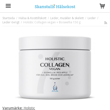
Startsida
/
Hälsa & Kosttillskott
/
Leder, muskler & skelett
/
Leder
/
Leder övrigt
/
Holistic Collagen vegan + Boswellia 150 g
Produkten har blivit tillagd i varukorgen
Varumärke:
Holistic