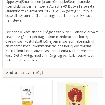
(äppelsyra)
Smakämnen (arom rött äpple)
Sötningsmedel
(steviolglykosider från stevia)
AprèsFlex® Boswellia serrata
(gummiharts) extrakt std. till 20% AKBA (Acetyl-11-keto-β-
boswellinsyra)
Innehåller sötningsmedel – steviolglykosider
från stevia.
Dosering vuxna: Blanda 2 rågade tsk pulver i vatten eller valfri
dryck 1–2 gånger per dag. Rekommenderad dos bör ej
överskridas. Kosttillskott bör ej användas som alternativ till
en varierad kost.Rekommenderad dos bör ej överskridas.
Kosttillskott bör ej användas som alternativ till en varierad
kost. Det är viktigt med en mångsidig och balanserad kost
och en hälsosam livsstil.
Andra har även köpt