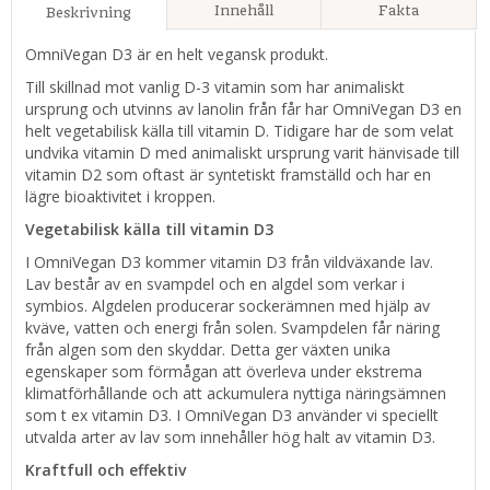
Innehåll
Fakta
Beskrivning
OmniVegan D3 är en helt vegansk produkt.
Till skillnad mot vanlig D-3 vitamin som har animaliskt
ursprung och utvinns av lanolin från får har OmniVegan D3 en
helt vegetabilisk källa till vitamin D. Tidigare har de som velat
undvika vitamin D med animaliskt ursprung varit hänvisade till
vitamin D2 som oftast är syntetiskt framställd och har en
lägre bioaktivitet i kroppen.
Vegetabilisk källa till vitamin D3
I OmniVegan D3 kommer vitamin D3 från vildväxande lav.
Lav består av en svampdel och en algdel som verkar i
symbios. Algdelen producerar sockerämnen med hjälp av
kväve, vatten och energi från solen. Svampdelen får näring
från algen som den skyddar. Detta ger växten unika
egenskaper som förmågan att överleva under ekstrema
klimatförhållande och att ackumulera nyttiga näringsämnen
som t ex vitamin D3. I OmniVegan D3 använder vi speciellt
utvalda arter av lav som innehåller hög halt av vitamin D3.
Kraftfull och effektiv