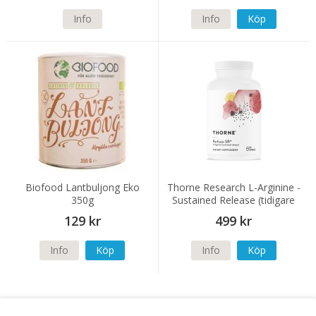
Info
Info
Köp
Biofood Lantbuljong Eko
Thorne Research L-Arginine -
350g
Sustained Release (tidigare
Perfusia-SR) 120 kapslar
129 kr
499 kr
Info
Köp
Info
Köp