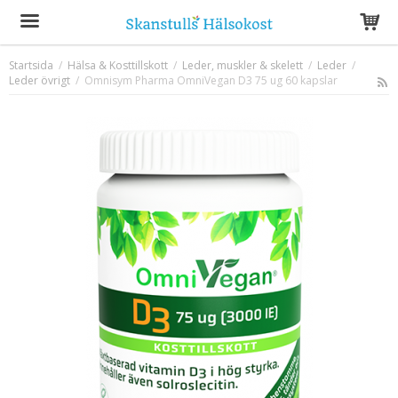
Startsida
/
Hälsa & Kosttillskott
/
Leder, muskler & skelett
/
Leder
/
Leder övrigt
/
Omnisym Pharma OmniVegan D3 75 ug 60 kapslar
Produkten har blivit tillagd i varukorgen