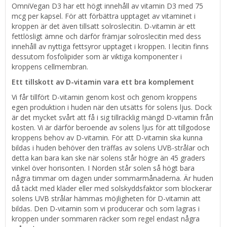
OmniVegan D3 har ett högt innehåll av vitamin D3 med 75
mcg per kapsel. För att förbättra upptaget av vitaminet i
kroppen är det även tillsatt solroslecitin. D-vitamin är ett
fettlösligt ämne och därför främjar solroslecitin med dess
innehåll av nyttiga fettsyror upptaget i kroppen. I lecitin finns
dessutom fosfolipider som är viktiga komponenter i
kroppens cellmembran.
Ett tillskott av D-vitamin vara ett bra komplement
Vi får tillfört D-vitamin genom kost och genom kroppens
egen produktion i huden när den utsätts för solens ljus. Dock
är det mycket svårt att få i sig tillräcklig mängd D-vitamin från
kosten. Vi är därför beroende av solens ljus för att tillgodose
kroppens behov av D-vitamin. För att D-vitamin ska kunna
bildas i huden behöver den träffas av solens UVB-strålar och
detta kan bara kan ske när solens står högre än 45 graders
vinkel över horisonten. I Norden står solen så högt bara
några timmar om dagen under sommarmånaderna. Är huden
då täckt med kläder eller med solskyddsfaktor som blockerar
solens UVB strålar hämmas möjligheten för D-vitamin att
bildas. Den D-vitamin som vi producerar och som lagras i
kroppen under sommaren räcker som regel endast några