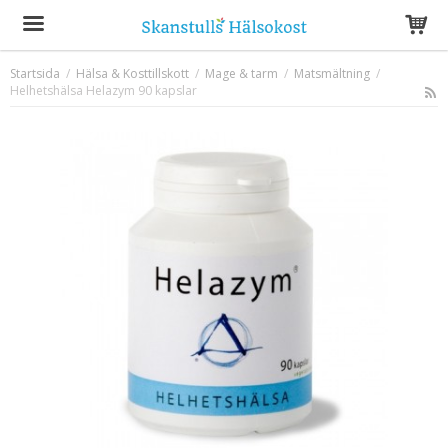
Startsida
/
Hälsa & Kosttillskott
/
Mage & tarm
/
Matsmältning
/
Helhetshälsa Helazym 90 kapslar
Produkten har blivit tillagd i varukorgen