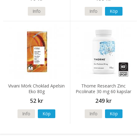
Info
Info
Köp
Vivani Mörk Choklad Apelsin
Thorne Research Zinc
Eko 80g
Picolinate 30 mg 60 kapslar
(NSF)
52 kr
249 kr
Info
Köp
Info
Köp