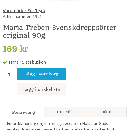
Varumärke:
Sol-Tryck
Artikelnummer:
1971
Maria Treben Svenskdroppsörter
original 90g
169 kr
Finns 15 st i butiken
Lägg i varukorg
Lägg i önskelista
Innehåll
Fakta
Beskrivning
En örtblandning original enligt receptet i Hälsa ur Guds
apotek, lilla satsen, avsedd att användas för utvärtes bruk.