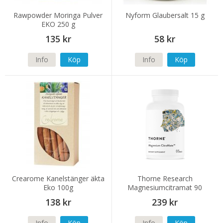
Rawpowder Moringa Pulver
Nyform Glaubersalt 15 g
EKO 250 g
135 kr
58 kr
Info
Köp
Info
Köp
Crearome Kanelstänger äkta
Thorne Research
Eko 100g
Magnesiumcitramat 90
kapslar
138 kr
239 kr
Info
Köp
Info
Köp