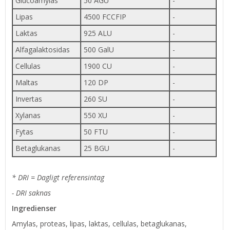
Glucoamylas
50 AGU
-
Lipas
4500 FCCFIP
-
Laktas
925 ALU
-
Alfagalaktosidas
500 GalU
-
Cellulas
1900 CU
-
Maltas
120 DP
-
Invertas
260 SU
-
Xylanas
550 XU
-
Fytas
50 FTU
-
Betaglukanas
25 BGU
-
* DRI = Dagligt referensintag
- DRI saknas
Ingredienser
Amylas, proteas, lipas, laktas, cellulas, betaglukanas,