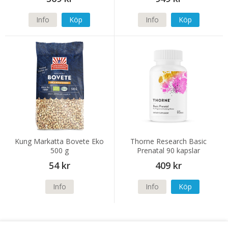
Info
Köp
Info
Köp
Kung Markatta Bovete Eko
Thorne Research Basic
500 g
Prenatal 90 kapslar
54 kr
409 kr
Info
Info
Köp