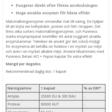
Fungerar direkt efter första användningen
Noga utvalda enzymer för bästa effekt
Matsmältningsenzymer omvandlar mat till näring. De hjälper
till att bryta ner kolhydrater, protein och fett i kroppen. Det
finns olika sorters matsmältningsenzymer, och Pureness
starka enzympreparat innehåller ett antal noggrant utvalda
enzymstammar. Tekniken de använt gör det också möjligt
för enzymerna att behålla sin funktion i en mycket sur miljö
och även i en mycket alkalisk miljö. Använd tillsammans med
Pureness Betain HCl + Pepsin kapslar för extra effekt!
Mängd per dagsdos
Rekommenderad daglig dos: 1 kapsel
Näringsämne
1 kapsel
% av DRI*
Amylas
25000 DU & 300 BAU
-
Proteas
90000 HUT
-