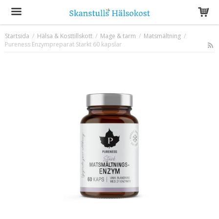
Startsida
/
Hälsa & Kosttillskott
/
Mage & tarm
/
Matsmältning
/
Pureness Enzympreparat Starkt 60 kapslar
Produkten har blivit tillagd i varukorgen