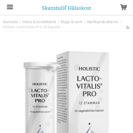
Startsida
/
Hälsa & Kosttillskott
/
Mage & tarm
/
Mjölksyrabakterier
/
Holistic LactoVitalis Pro 30 kapslar
Produkten har blivit tillagd i varukorgen