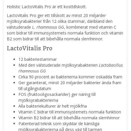
Holistic LactoVitalis Pro är ett kosttillskott.
LactoVitalis Pro ger ett tillskott av minst 20 miljarder
mjölksyrabakterier från 12 olika stammar, däribland den
välstuderade
L. rhamnosus GG
, kombinerat med vitamin C
som bidrar till immunsystemets normala funktion och vitamin
B2 som bidrar till att bibehålla normala slemhinnor.
LactoVitalis Pro
12 bakteriestammar
Med den välstuderade mjölksyrabakterien
Lactobacillus
rhamnosus GG
Cirka 90 procent av bakterierna kommer oskadda fram
Ger garanterat, minst 20 miljarder bakterier ända fram
till utgångsdatum
FOS (fruktooligosackarider) ger näring till
mjölksyrabakterierna
Alla bakteriekulturer är helt mjölkfria
Vitamin C bidrar till immunsystemets normala funktion
Vitamin B2 bidrar till att bibehålla normala slemhinnor
Patenterad teknik som skyddar de känsliga
mjölksyrabakterierna på dess väg till tarmen