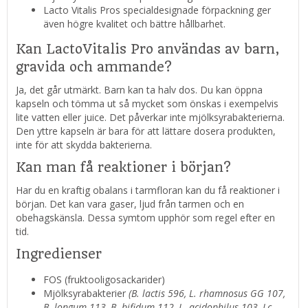
Lacto Vitalis Pros specialdesignade förpackning ger
även högre kvalitet och bättre hållbarhet.
Kan LactoVitalis Pro användas av barn,
gravida och ammande?
Ja, det går utmärkt. Barn kan ta halv dos. Du kan öppna
kapseln och tömma ut så mycket som önskas i exempelvis
lite vatten eller juice. Det påverkar inte mjölksyrabakterierna.
Den yttre kapseln är bara för att lättare dosera produkten,
inte för att skydda bakterierna.
Kan man få reaktioner i början?
Har du en kraftig obalans i tarmfloran kan du få reaktioner i
början. Det kan vara gaser, ljud från tarmen och en
obehagskänsla. Dessa symtom upphör som regel efter en
tid.
Ingredienser
FOS (fruktooligosackarider)
Mjölksyrabakterier
(B. lactis 596, L. rhamnosus GG 107,
B. longum 113, B. bifidum 112, L. acidophilus 103, Lc.