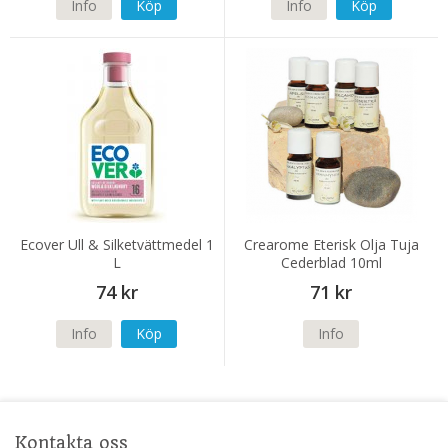
Info
Köp
Info
Köp
Ecover Ull & Silketvättmedel 1
Crearome Eterisk Olja Tuja
L
Cederblad 10ml
74 kr
71 kr
Info
Köp
Info
Kontakta oss