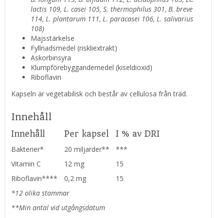
lactis 109, L. casei 105, S. thermophilus 301, B. breve
114, L. plantarum 111, L. paracasei 106, L. salivarius
108)
Majsstärkelse
Fyllnadsmedel (riskliextrakt)
Askorbinsyra
Klumpförebyggandemedel (kiseldioxid)
Riboflavin
Kapseln är vegetabilisk och består av cellulosa från träd.
Innehåll
Innehåll
Per kapsel
I % av DRI
Bakterier*
20 miljarder**
***
Vitamin C
12 mg
15
Riboflavin****
0,2 mg
15
*12 olika stammar
**Min antal vid utgångsdatum