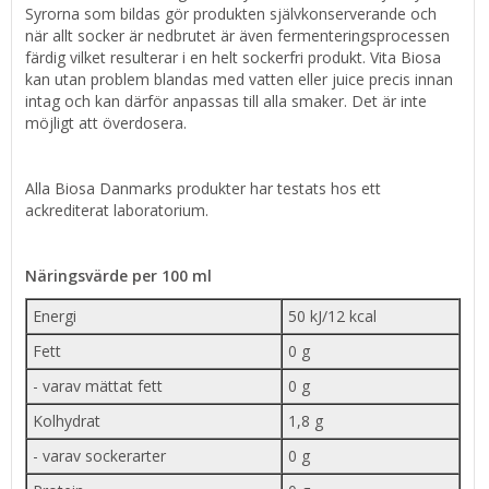
Syrorna som bildas gör produkten självkonserverande och
när allt socker är nedbrutet är även fermenteringsprocessen
färdig vilket resulterar i en helt sockerfri produkt. Vita Biosa
kan utan problem blandas med vatten eller juice precis innan
intag och kan därför anpassas till alla smaker. Det är inte
möjligt att överdosera.
Alla Biosa Danmarks produkter har testats hos ett
ackrediterat laboratorium.
Näringsvärde per 100 ml
Energi
50 kJ/12 kcal
Fett
0 g
- varav mättat fett
0 g
Kolhydrat
1,8 g
- varav sockerarter
0 g