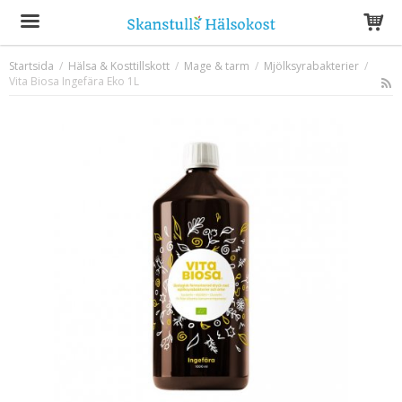
Startsida
/
Hälsa & Kosttillskott
/
Mage & tarm
/
Mjölksyrabakterier
/
Vita Biosa Ingefära Eko 1L
Produkten har blivit tillagd i varukorgen