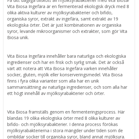
Få ditt dagliga tillskott av mjölksyrabaktierier med Vita Biosa!
Vita Biosa Ingefära är en fermenterad ekologisk dryck med 8
olika aktiva kulturer av mjölksyrabakterier och bifido,
organiska syror, extrakt av ingefära, samt extrakt av 19
ekologiska örter. Det är just kombinationen av organiska
syror, levande mikroorganismer och extrakter, som gör Vita
Biosa unik.
Vita Biosa Ingefära innehåller bara naturliga och ekologiska
ingredienser och har en frisk och syrlig smak. Det är också
värt att notera att Vita Biosa Ingefära varken innehåller
socker, gluten, mjölk eller konserveringsmedel. Vita Biosa
finns i fyra olika varianter som alla har en unik
sammansättning av naturliga ingredienser, och som alla har
ett högt innehåll av mjölksyrabakterier och örter.
Vita Biosa framställs genom en fermenteringsprocess. Här
blandas 19 olika ekologiska örter med 8 olika kulturer av
bifido- och mjölksyrabakterier. I denna process förökas
mjölksyrabakterierna i stora mängder under tiden som de
ombildar socker till organiska syror, bland annat mjölksyra.