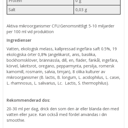
Protein
0 g
Salt
0,03 g
Aktiva mikroorganismer CFU:Genomsnittligt 5-10 miljarder
per 100 ml vid produktion
Ingredienser
Vatten, ekologisk melass, kallpressad ingefära saft 0.5%, 19
ekologiska örter 0,8% (angelikarot, anis, basilika,
bockhornsklöver, brännässla, dill, en, fläder, fänkål, ingefära,
körvel, lakritsrot, oregano, pepparmynta, persilja, romersk
kamomill, rosmarin, salvia, timjan), 8 olika kulturer av
mikroorganismer (B. lactis, B. longum, L. acidophilus, L. casei,
L. rhamnosus, L. salivarius, Lc. Lactis, S. thermophilus).
Rekommenderad dos:
20-30 ml per dag, drick den som den är eller blanda den med
vatten eller juice. Kan också med fördel användas i din
smoothie.