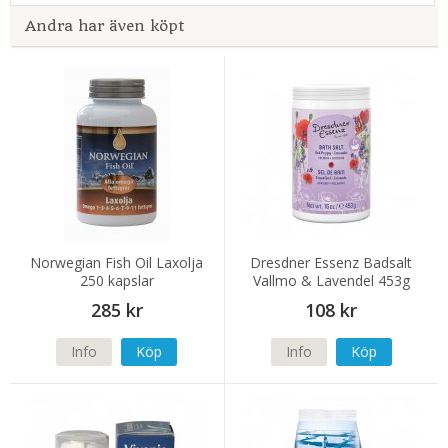
Andra har även köpt
Norwegian Fish Oil Laxolja
Dresdner Essenz Badsalt
250 kapslar
Vallmo & Lavendel 453g
285 kr
108 kr
Info
Köp
Info
Köp