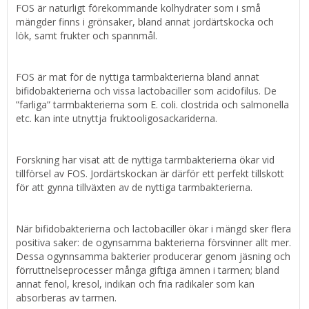
FOS är naturligt förekommande kolhydrater som i små
mängder finns i grönsaker, bland annat jordärtskocka och
lök, samt frukter och spannmål.
FOS är mat för de nyttiga tarmbakterierna bland annat
bifidobakterierna och vissa lactobaciller som acidofilus. De
”farliga” tarmbakterierna som E. coli. clostrida och salmonella
etc. kan inte utnyttja fruktooligosackariderna.
Forskning har visat att de nyttiga tarmbakterierna ökar vid
tillförsel av FOS. Jordärtskockan är därför ett perfekt tillskott
för att gynna tillväxten av de nyttiga tarmbakterierna.
När bifidobakterierna och lactobaciller ökar i mängd sker flera
positiva saker: de ogynsamma bakterierna försvinner allt mer.
Dessa ogynnsamma bakterier producerar genom jäsning och
förruttnelseprocesser många giftiga ämnen i tarmen; bland
annat fenol, kresol, indikan och fria radikaler som kan
absorberas av tarmen.