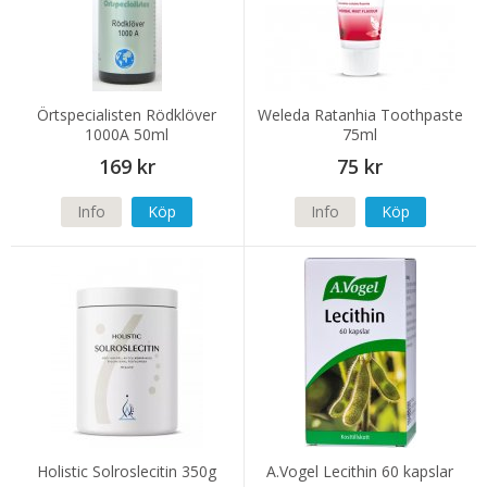
Örtspecialisten Rödklöver
Weleda Ratanhia Toothpaste
1000A 50ml
75ml
169 kr
75 kr
Info
Köp
Info
Köp
Holistic Solroslecitin 350g
A.Vogel Lecithin 60 kapslar