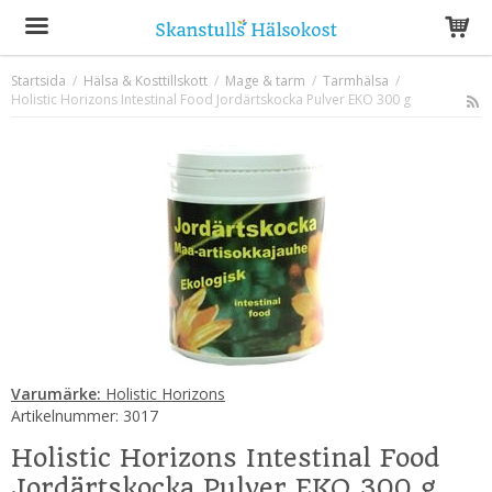
Startsida
/
Hälsa & Kosttillskott
/
Mage & tarm
/
Tarmhälsa
/
Holistic Horizons Intestinal Food Jordärtskocka Pulver EKO 300 g
Produkten har blivit tillagd i varukorgen
Varumärke:
Holistic Horizons
Artikelnummer:
3017
Holistic Horizons Intestinal Food
Jordärtskocka Pulver EKO 300 g