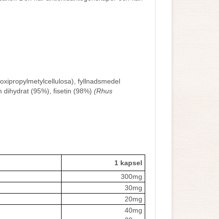
roxipropylmetylcellulosa), fyllnadsmedel
in dihydrat (95%), fisetin (98%)
(Rhus
1 kapsel
300mg
30mg
20mg
40mg