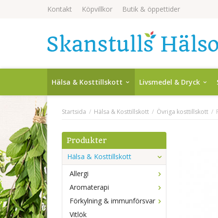
Kontakt
Köpvillkor
Butik & öppettider
Hälsa & Kosttillskott
Livsmedel & Dryck
Startsida
/
Hälsa & Kosttillskott
/
Övriga kosttillskott
/
Produkter
Hälsa & Kosttillskott
Allergi
Aromaterapi
Förkylning & immunförsvar
Vitlök