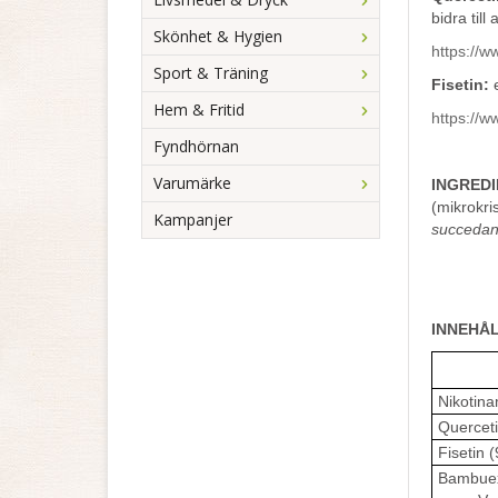
bidra till
Skönhet & Hygien
https://
Sport & Träning
Fisetin:
e
Hem & Fritid
https://
Fyndhörnan
Varumärke
INGREDI
(mikrokri
Kampanjer
succedan
INNEHÅ
Nikotina
Querceti
Fisetin 
Bambue