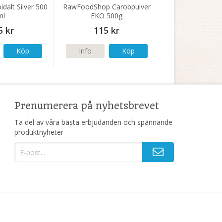
dalt Silver 500
RawFoodShop Carobpulver
ml
EKO 500g
5 kr
115 kr
Köp
Info
Köp
Prenumerera på nyhetsbrevet
Ta del av våra bästa erbjudanden och spännande
produktnyheter