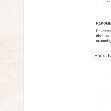
– Varav
REKOMM
Rekommend
din läka
ersättnin
Andra h