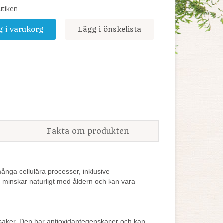
utiken
g i varukorg
Lägg i önskelista
Fakta om produkten
många cellulära processer, inklusive
 minskar naturligt med åldern och kan vara
nsaker. Den har antioxidantegenskaper och kan