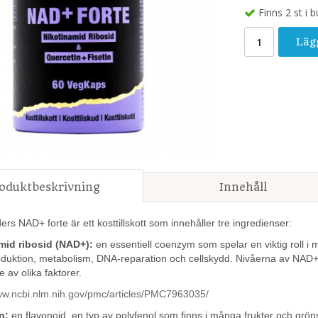
Finns 2 st i b
Läg
oduktbeskrivning
Innehåll
s NAD+ forte är ett kosttillskott som innehåller tre ingredienser:
mid ribosid (NAD+):
en essentiell coenzym som spelar en viktig roll i 
duktion, metabolism, DNA-reparation och cellskydd. Nivåerna av NAD+
 av olika faktorer.
www.ncbi.nlm.nih.gov/pmc/articles/PMC7963035/
n:
en flavonoid, en typ av polyfenol som finns i många frukter och grö