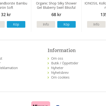
andborste Bambu
Organic Shop Silky Shower
IONOSIL Kolloi
Grön Soft
Gel Bluberry Swirl Blissful
Treat 400ml
32 kr
68 kr
13
Köp
Info
Köp
Info
Information
st
Om oss
r
Butik / Öppettider
Reklamation
Nyheter
Nyhetsbrev
Om cookies