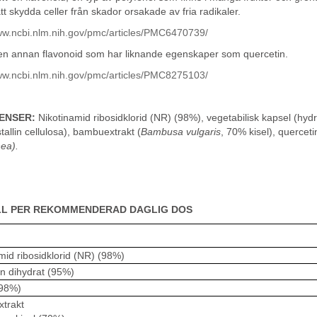
 att skydda celler från skador orsakade av fria radikaler.
www.ncbi.nlm.nih.gov/pmc/articles/PMC6470739/
n annan flavonoid som har liknande egenskaper som quercetin.
www.ncbi.nlm.nih.gov/pmc/articles/PMC8275103/
ENSER:
Nikotinamid ribosidklorid (NR) (98%), vegetabilisk kapsel (hyd
stallin cellulosa), bambuextrakt (
Bambusa vulgaris
, 70% kisel), quercet
ea).
LL PER REKOMMENDERAD DAGLIG DOS
mid ribosidklorid (NR) (98%)
n dihydrat (95%)
(98%)
xtrakt