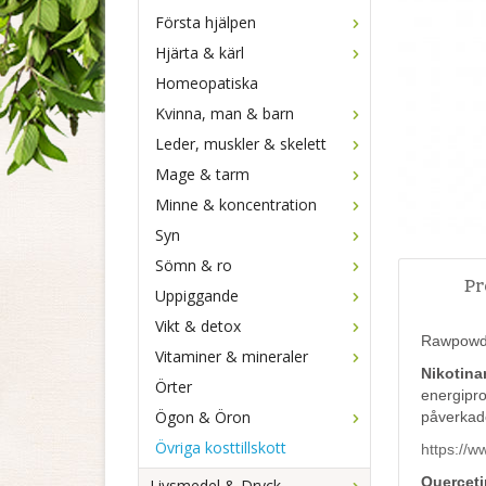
Första hjälpen
Hjärta & kärl
Homeopatiska
Kvinna, man & barn
Leder, muskler & skelett
Mage & tarm
Minne & koncentration
Syn
Sömn & ro
Pr
Uppiggande
Vikt & detox
Rawpowder
Vitaminer & mineraler
Nikotina
Örter
energipro
Ögon & Öron
påverkade
Övriga kosttillskott
https://
Querceti
Livsmedel & Dryck