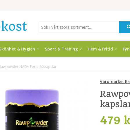
Skönhet & Hygien
Sport & Träning
Hem & Fritid
Fy
Rawpowder NAD+ Forte 60 kapslar
Varumärke:
Ra
Rawpo
kapsla
479 k