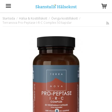
Startsida
/
Hälsa & Kosttillskott
/
Övriga kosttillskott
/
Terranova Pro-Peptase I-R-C Complex 50 kapslar
Produkten har blivit tillagd i varukorgen