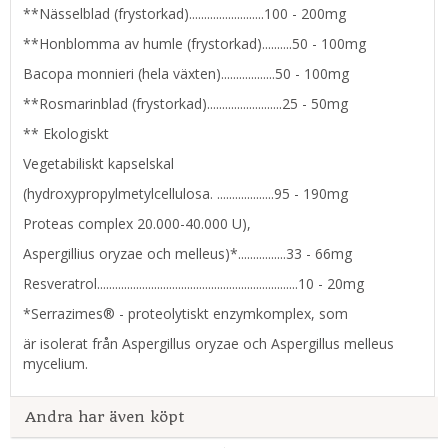
**Nässelblad (frystorkad).........................100 - 200mg
**Honblomma av humle (frystorkad)..........50 - 100mg
Bacopa monnieri (hela växten)..................50 - 100mg
**Rosmarinblad (frystorkad).........................25 - 50mg
** Ekologiskt
Vegetabiliskt kapselskal
(hydroxypropylmetylcellulosa. ...................95 - 190mg
Proteas complex 20.000-40.000 U),
Aspergillius oryzae och melleus)*................33 - 66mg
Resveratrol...................................................................10 - 20mg
*Serrazimes® - proteolytiskt enzymkomplex, som
är isolerat från Aspergillus oryzae och Aspergillus melleus
mycelium.
Andra har även köpt