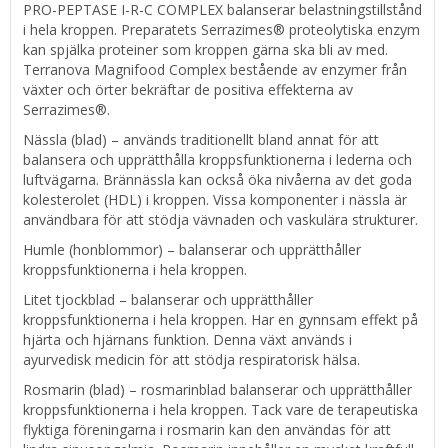
PRO-PEPTASE I-R-C COMPLEX balanserar belastningstillstånd
i hela kroppen. Preparatets Serrazimes® proteolytiska enzym
kan spjälka proteiner som kroppen gärna ska bli av med.
Terranova Magnifood Complex bestående av enzymer från
växter och örter bekräftar de positiva effekterna av
Serrazimes®.
Nässla (blad) – används traditionellt bland annat för att
balansera och upprätthålla kroppsfunktionerna i lederna och
luftvägarna. Brännässla kan också öka nivåerna av det goda
kolesterolet (HDL) i kroppen. Vissa komponenter i nässla är
användbara för att stödja vävnaden och vaskulära strukturer.
Humle (honblommor) – balanserar och upprätthåller
kroppsfunktionerna i hela kroppen.
Litet tjockblad – balanserar och upprätthåller
kroppsfunktionerna i hela kroppen. Har en gynnsam effekt på
hjärta och hjärnans funktion. Denna växt används i
ayurvedisk medicin för att stödja respiratorisk hälsa.
Rosmarin (blad) – rosmarinblad balanserar och upprätthåller
kroppsfunktionerna i hela kroppen. Tack vare de terapeutiska
flyktiga föreningarna i rosmarin kan den användas för att