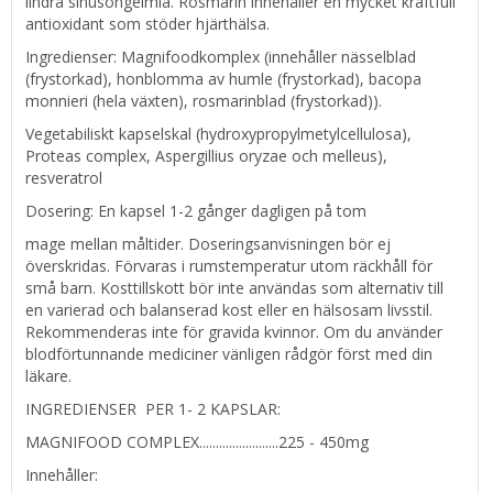
lindra sinusongelmia. Rosmarin innehåller en mycket kraftfull
antioxidant som stöder hjärthälsa.
Ingredienser: Magnifoodkomplex (innehåller nässelblad
(frystorkad), honblomma av humle (frystorkad), bacopa
monnieri (hela växten), rosmarinblad (frystorkad)).
Vegetabiliskt kapselskal (hydroxypropylmetylcellulosa),
Proteas complex, Aspergillius oryzae och melleus),
resveratrol
Dosering: En kapsel 1-2 gånger dagligen på tom
mage mellan måltider. Doseringsanvisningen bör ej
överskridas. Förvaras i rumstemperatur utom räckhåll för
små barn. Kosttillskott bör inte användas som alternativ till
en varierad och balanserad kost eller en hälsosam livsstil.
Rekommenderas inte för gravida kvinnor. Om du använder
blodförtunnande mediciner vänligen rådgör först med din
läkare.
INGREDIENSER PER 1- 2 KAPSLAR:
MAGNIFOOD COMPLEX........................225 - 450mg
Innehåller: