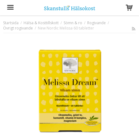
Startsida
/
Hälsa & Kosttillskott
/
Sömn & ro
/
Rogivande
/
Övrigt rogivande
/
Produkten har blivit tillagd i varukorgen
New Nordic Melissa 60 tabletter