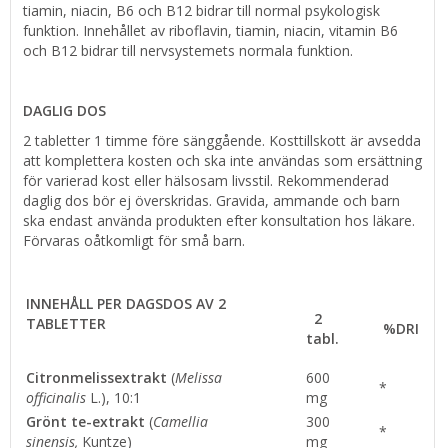
tiamin, niacin, B6 och B12 bidrar till normal psykologisk
funktion. Innehållet av riboflavin, tiamin, niacin, vitamin B6
och B12 bidrar till nervsystemets normala funktion.
DAGLIG DOS
2 tabletter 1 timme före sänggående. Kosttillskott är avsedda
att komplettera kosten och ska inte användas som ersättning
för varierad kost eller hälsosam livsstil. Rekommenderad
daglig dos bör ej överskridas. Gravida, ammande och barn
ska endast använda produkten efter konsultation hos läkare.
Förvaras oåtkomligt för små barn.
INNEHÅLL PER DAGSDOS AV 2
2
TABLETTER
%DRI
tabl.
Citronmelissextrakt
(
Melissa
600
*
officinalis
L.), 10:1
mg
Grönt te-extrakt
(
Camellia
300
*
sinensis,
Kuntze)
mg