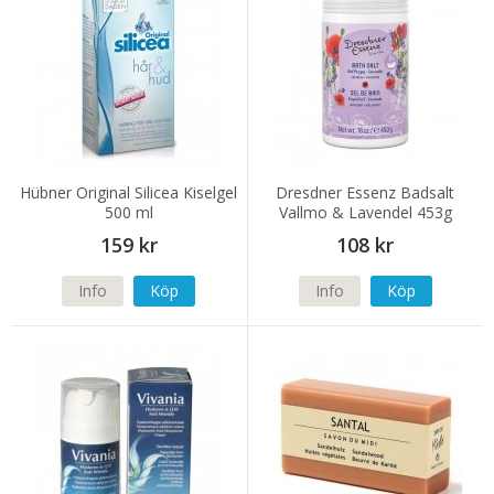
Hübner Original Silicea Kiselgel
Dresdner Essenz Badsalt
500 ml
Vallmo & Lavendel 453g
159 kr
108 kr
Info
Köp
Info
Köp