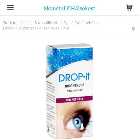
Startsida
/
Hälsa & Kosttillskott
/
Syn
/
Syntillbehör
/
DROP-it Brightness For red eyes 10ml
Produkten har blivit tillagd i varukorgen