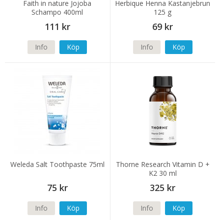
Faith in nature Jojoba
Herbique Henna Kastanjebrun
Schampo 400ml
125 g
111 kr
69 kr
Info
Köp
Info
Köp
Weleda Salt Toothpaste 75ml
Thorne Research Vitamin D +
K2 30 ml
75 kr
325 kr
Info
Köp
Info
Köp