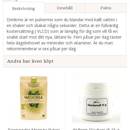
Innehåll
Fakta
Beskrivning
Drinkmix är en pulvermix som du blandar med kallt vatten i
en shaker och skakar några sekunder. Detta är en fullvärdig
kostersättning ( VLCD) som är lämplig för dig som vill få en
snabb start mot ditt nya, lättare liv. Fem påsar per dag täcker
hela dagsbehovet av mineraler och vitaminer. Är du man
rekommenderar vi sex påsar per dag.
Andra har även köpt
Rawpowder Moringa Pulver
Nyform Glaubersalt 15 g