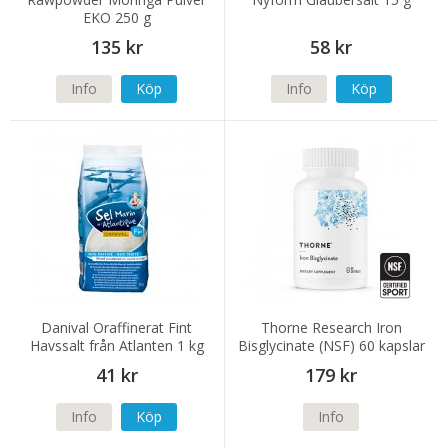
EKO 250 g
135 kr
58 kr
Info
Köp
Info
Köp
Danival Oraffinerat Fint
Thorne Research Iron
Havssalt från Atlanten 1 kg
Bisglycinate (NSF) 60 kapslar
41 kr
179 kr
Info
Köp
Info