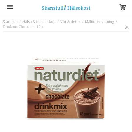
Startsida
/
Hälsa & Kosttillskott
/
Vikt & detox
/
Måltidsersättning
/
Drinkmix Chocolate 12p
Produkten har blivit tillagd i varukorgen