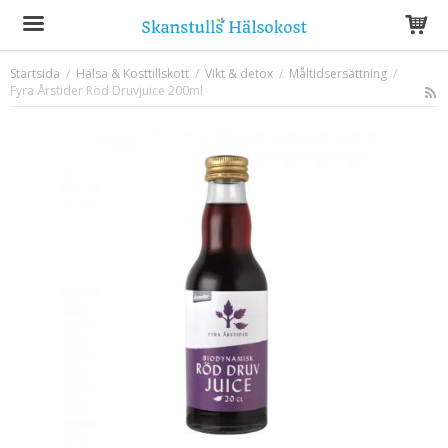
Startsida
/
Hälsa & Kosttillskott
/
Vikt & detox
/
Måltidsersättning
/
Fyra Årstider Röd Druvjuice 200ml
Produkten har blivit tillagd i varukorgen