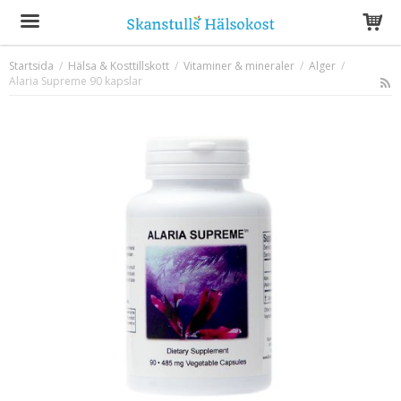
Startsida
/
Hälsa & Kosttillskott
/
Vitaminer & mineraler
/
Alger
/
Alaria Supreme 90 kapslar
Produkten har blivit tillagd i varukorgen