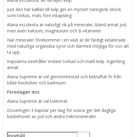
Alaria esculenta, av familjen kelp.
Just den här källlan till kelp ger en mycket näringsrik skörd,
som torkas, mals före inkapsling.
Alaria esculenta är naturligt rik på mineraler, bland annat jod,
men även kalcium, magnesium och B-vitaminer.
När mineraler förekommer i en växt är de färdigt kelaterade
med naturliga organiska syror och därmed möjliga för oss att
ta upp.
Kapslarna innehåller endast torkad och mald kelp. Ingenting
annat.
Alaria Supreme är väl genonmtestad och bekräftat fri från
både kvicksilver och kadmium.
Föreslagen dos
:
Alaria Supreme är väl tolererat.
Doseringen 3 kapslar per dag för vuxna ger det dagliga
basbehovet av jod och andra mikromineraler.
Innehåll