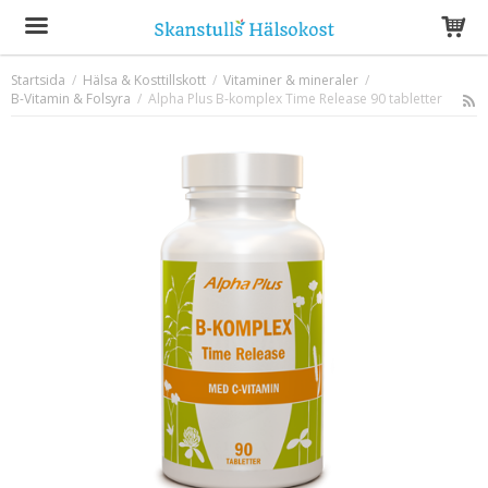
Startsida
/
Hälsa & Kosttillskott
/
Vitaminer & mineraler
/
B-Vitamin & Folsyra
Produkten har blivit tillagd i varukorgen
/
Alpha Plus B-komplex Time Release 90 tabletter