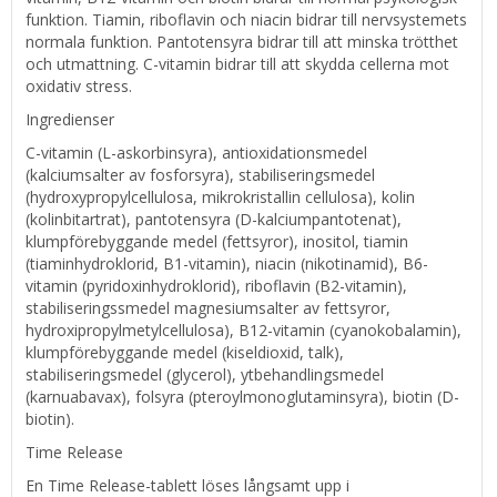
funktion. Tiamin, riboflavin och niacin bidrar till nervsystemets
normala funktion. Pantotensyra bidrar till att minska trötthet
och utmattning. C-vitamin bidrar till att skydda cellerna mot
oxidativ stress.
Ingredienser
C-vitamin (L-askorbinsyra), antioxidationsmedel
(kalciumsalter av fosforsyra), stabiliseringsmedel
(hydroxypropylcellulosa, mikrokristallin cellulosa), kolin
(kolinbitartrat), pantotensyra (D-kalciumpantotenat),
klumpförebyggande medel (fettsyror), inositol, tiamin
(tiaminhydroklorid, B1-vitamin), niacin (nikotinamid), B6-
vitamin (pyridoxinhydroklorid), riboflavin (B2-vitamin),
stabiliseringssmedel magnesiumsalter av fettsyror,
hydroxipropylmetylcellulosa), B12-vitamin (cyanokobalamin),
klumpförebyggande medel (kiseldioxid, talk),
stabiliseringsmedel (glycerol), ytbehandlingsmedel
(karnuabavax), folsyra (pteroylmonoglutaminsyra), biotin (D-
biotin).
Time Release
En Time Release-tablett löses långsamt upp i