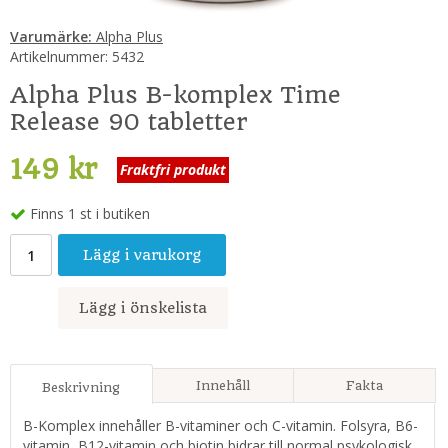
Varumärke:
Alpha Plus
Artikelnummer:
5432
Alpha Plus B-komplex Time
Release 90 tabletter
149 kr
Fraktfri produkt
Finns 1 st i butiken
Lägg i varukorg
Lägg i önskelista
Innehåll
Fakta
Beskrivning
B-Komplex innehåller B-vitaminer och C-vitamin. Folsyra, B6-
vitamin, B12-vitamin och biotin bidrar till normal psykologisk