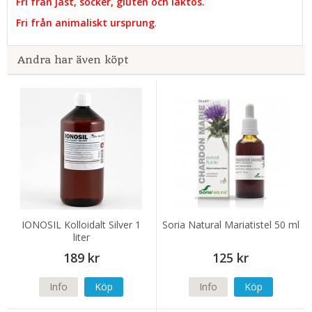
Fri från jäst, socker, gluten och laktos.
Fri från animaliskt ursprung
.
Andra har även köpt
IONOSIL Kolloidalt Silver 1
Soria Natural Mariatistel 50 ml
liter
189 kr
125 kr
Info
Köp
Info
Köp