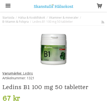
Startsida
/
Hälsa & Kosttillskott
/
Vitaminer & mineraler
/
B-Vitamin & Folsyra
Produkten har blivit tillagd i varukorgen
/
Ledins B1 100 mg 50 tabletter
Varumärke:
Ledins
Artikelnummer:
1321
Ledins B1 100 mg 50 tabletter
67 kr