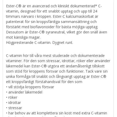
Ester-C® är en avancerad och kliniskt dokumenterad* C-
vitamin, designad för ett snabbt upptag och upp till 24
timmars närvaro i kroppen. Ester-C kalciumaskorbat är
patenterat för sin kroppsfärdiga sammansättning och
förstärkt med bioflavonoider för bästa möjliga upptag.
Dessutom är Ester-C® syraneutral, vilket gör den snäll även
mot känsliga magar.
Högpresterande C-vitamin. Dygnet runt.
C-vitamin hör till våra mest studerade och dokumenterade
vitaminer. För den som stressar, idrottar, röker eller använder
läkemedel kan Ester-C® utgöra ett ändamålsenligt tillskott
som stöd för kroppens försvar och funktioner. Tack vare sin
unika förmåga till snabbt och långvarigt upptag är Ester-C®
ett kroppsfärdigt förstahandsval för den som
• vill stödja kroppens försvar
• använder läkemedel
• röker
• idrottar
• stressar
• har behov av att komplettera sin kost med extra C-vitamin