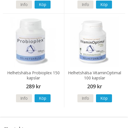
Info
Köp
Info
Köp
Helhetshälsa Probioplex 150
Helhetshälsa VitaminOptimal
kapslar
100 kapslar
289 kr
209 kr
Info
Köp
Info
Köp