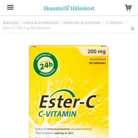
Startsida
/
Hälsa & Kosttillskott
/
Vitaminer & mineraler
/
C-Vitamin
/
Ester-C 200 mg 90 tabletter
Produkten har blivit tillagd i varukorgen