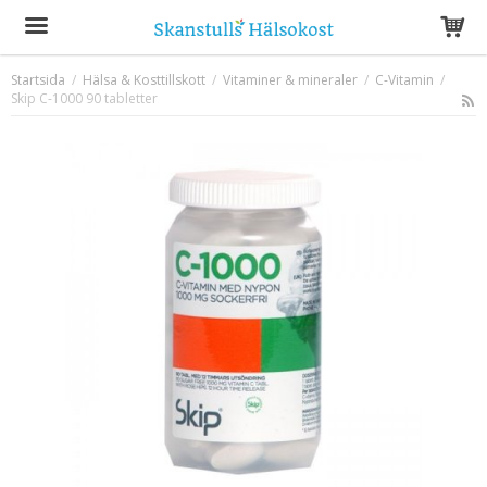
Startsida
/
Hälsa & Kosttillskott
/
Vitaminer & mineraler
/
C-Vitamin
/
Skip C-1000 90 tabletter
Produkten har blivit tillagd i varukorgen