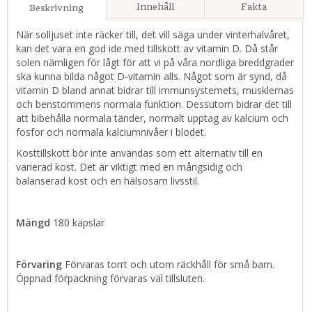
Innehåll
Fakta
Beskrivning
När solljuset inte räcker till, det vill säga under vinterhalvåret,
kan det vara en god ide med tillskott av vitamin D. Då står
solen nämligen för lågt för att vi på våra nordliga breddgrader
ska kunna bilda något D-vitamin alls. Något som är synd, då
vitamin D bland annat bidrar till immunsystemets, musklernas
och benstommens normala funktion. Dessutom bidrar det till
att bibehålla normala tänder, normalt upptag av kalcium och
fosfor och normala kalciumnivåer i blodet.
Kosttillskott bör inte användas som ett alternativ till en
varierad kost. Det är viktigt med en mångsidig och
balanserad kost och en hälsosam livsstil.
Mängd
180 kapslar
Förvaring
Förvaras torrt och utom räckhåll för små barn.
Öppnad förpackning förvaras väl tillsluten.