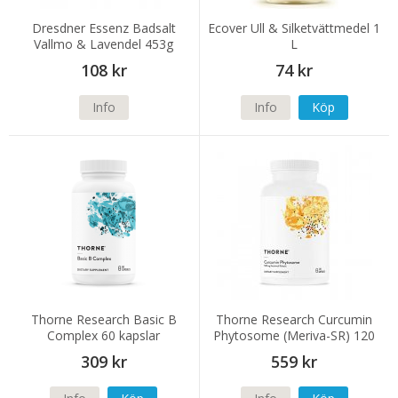
Dresdner Essenz Badsalt
Ecover Ull & Silketvättmedel 1
Vallmo & Lavendel 453g
L
108 kr
74 kr
Info
Info
Köp
Thorne Research Basic B
Thorne Research Curcumin
Complex 60 kapslar
Phytosome (Meriva-SR) 120
kapslar
309 kr
559 kr