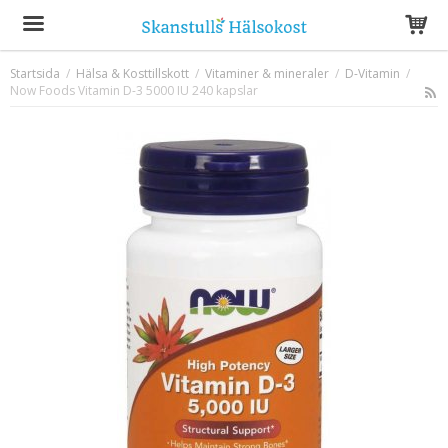
Startsida
/
Hälsa & Kosttillskott
/
Vitaminer & mineraler
/
D-Vitamin
/
Now Foods Vitamin D-3 5000 IU 240 kapslar
Produkten har blivit tillagd i varukorgen