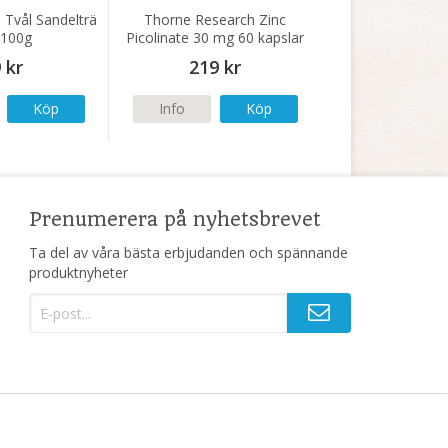
 Tvål Sandelträ
Thorne Research Zinc
 100g
Picolinate 30 mg 60 kapslar
 kr
219 kr
Köp
Info
Köp
Prenumerera på nyhetsbrevet
Ta del av våra bästa erbjudanden och spännande
produktnyheter