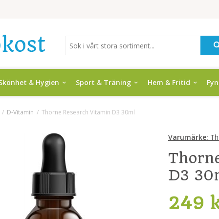
Skönhet & Hygien
Sport & Träning
Hem & Fritid
Fy
/
D-Vitamin
/
Thorne Research Vitamin D3 30ml
Varumärke:
Th
Thorne
D3 30
249 