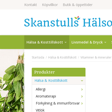
Kontakt
Köpvillkor
Butik & öppettider
Hälsa & Kosttillskott
Livsmedel & Dryck
Startsida
/
Hälsa & Kosttillskott
/
Vitaminer & mineraler
Produkter
Hälsa & Kosttillskott
Allergi
Aromaterapi
Förkylning & immunförsvar
Vitlök