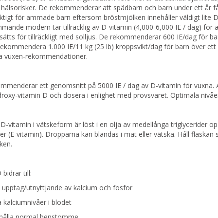
hälsorisker. De rekommenderar att spädbarn och barn under ett år få
viktigt för ammade barn eftersom bröstmjölken innehåller väldigt lite
ande modern tar tillräcklig av D-vitamin (4,000-6,000 IE / dag) för a
sätts för tillräckligt med solljus. De rekommenderar 600 IE/dag för b
ekommendera 1.000 IE/11 kg (25 lb) kroppsvikt/dag för barn över ett 
ja vuxen-rekommendationer.
menderar ett genomsnitt på 5000 IE / dag av D-vitamin för vuxna. Än
roxy-vitamin D och dosera i enlighet med provsvaret. Optimala nivåer
D-vitamin i vätskeform är löst i en olja av medellånga triglycerider 
er (E-vitamin). Dropparna kan blandas i mat eller vätska. Håll flaskan s
ken.
bidrar till:
 upptag/utnyttjande av kalcium och fosfor
 kalciumnivåer i blodet
behålla normal benstomme