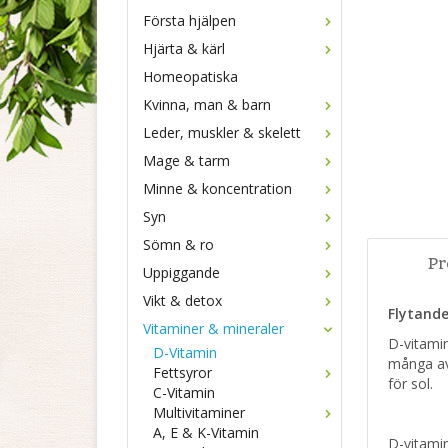
Första hjälpen
Hjärta & kärl
Homeopatiska
Kvinna, man & barn
Leder, muskler & skelett
Mage & tarm
Minne & koncentration
Syn
Sömn & ro
Pr
Uppiggande
Vikt & detox
Flytande
Vitaminer & mineraler
D-vitamin
D-Vitamin
många av 
Fettsyror
för sol.
C-Vitamin
Multivitaminer
A, E & K-Vitamin
D-vitamin