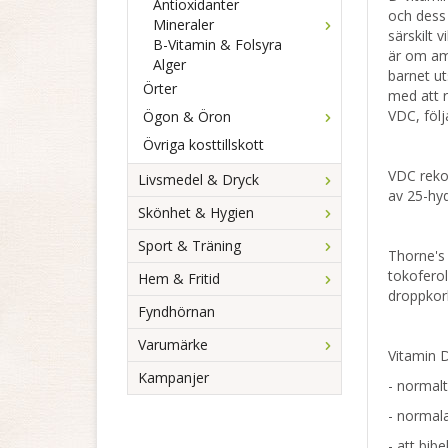
Antioxidanter
och dess 
Mineraler
särskilt 
B-Vitamin & Folsyra
är om amm
Alger
barnet ut
Örter
med att r
VDC, föl
Ögon & Öron
Övriga kosttillskott
VDC rekom
Livsmedel & Dryck
av 25-hyd
Skönhet & Hygien
Sport & Träning
Thorne's 
tokoferol
Hem & Fritid
droppkor
Fyndhörnan
Varumärke
Vitamin D 
Kampanjer
- normalt
- normala
- att bi