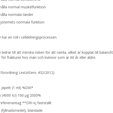
ehålla normal muskelfunktion
ehålla normala tänder
ystemets normala funktion
 har en roll i celldelningsprocessen.
 bidrar till att minska risken för att ramla, vilket är kopplat till balan
r för frakturer hos män och kvinnor som är 60 år eller äldre.
s förordning LexUriServ. 432/2012)
1 pipett (1 ml) %DRI*
n (4000 IU) 100 μg 2000%
referensintag **DRI ej fastställt
 (fyllnadsmedel), blandade