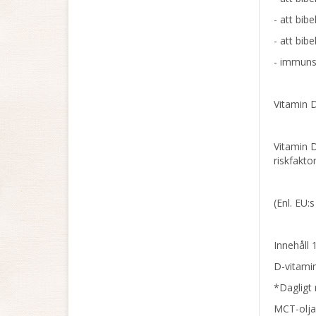
- att bib
- att bib
- immuns
Vitamin D
Vitamin D
riskfakto
(Enl. EU:
Innehåll 
D-vitami
*Dagligt 
MCT-olja