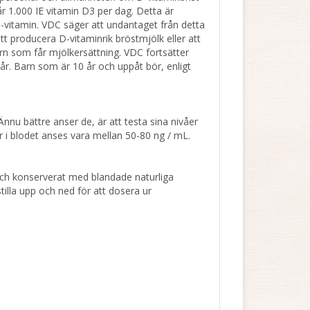
r 1.000 IE vitamin D3 per dag. Detta är
 D-vitamin. VDC säger att undantaget från detta
tt producera D-vitaminrik bröstmjölk eller att
arn som får mjölkersättning. VDC fortsätter
år. Barn som är 10 år och uppåt bör, enligt
nu bättre anser de, är att testa sina nivåer
 i blodet anses vara mellan 50-80 ng / mL.
opch konserverat med blandade naturliga
tilla upp och ned för att dosera ur