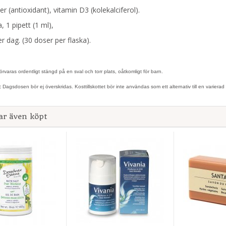
er (antioxidant), vitamin D3 (kolekalciferol).
, 1 pipett (1 ml),
r dag. (30 doser per flaska).
rvaras ordentligt stängd på en sval och torr plats, oåtkomligt för barn.
:
Dagsdosen bör ej överskridas. Kosttillskottet bör inte användas som ett alternativ till en varierad 
ar även köpt