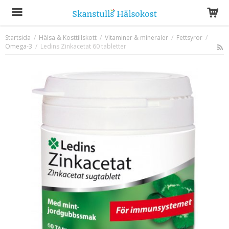
Startsida
/
Hälsa & Kosttillskott
/
Vitaminer & mineraler
/
Fettsyror
/
Omega-3
/
Ledins Zinkacetat 60 tabletter
Produkten har blivit tillagd i varukorgen