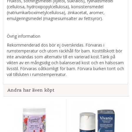
Fruktos, sötningsmedel (xylitol, sukralos), fyllnadsmedel
(cellulosa, hydroxipopylcellulosa), konsistensmedel
(natriumkarboximetylcellulosa), zinkacetat, aromer,
emulgeringsmedel (magnesiumsalter av fettsyror).
Övrig information
Rekommenderad dos bör ej överskridas. Förvaras i
rumstemperatur och utom räckhåll för barn. Kosttillskott bör
inte användas som alternativ till en varierad kost.Tänk på
vikten av en mångsidig och balanserad kost och en hälsosam
livsstil. Förvaras oåtkomligt för barn. Förvara burken torrt och
väl tillsluten i rumstempereatur.
Andra har även köpt