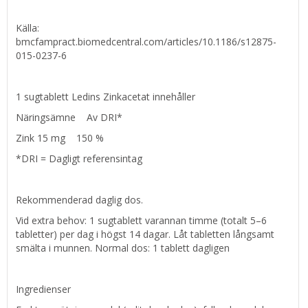
Källa:
bmcfampract.biomedcentral.com/articles/10.1186/s12875-
015-0237-6
1 sugtablett Ledins Zinkacetat innehåller
Näringsämne Av DRI*
Zink 15 mg 150 %
*DRI = Dagligt referensintag
Rekommenderad daglig dos.
Vid extra behov: 1 sugtablett varannan timme (totalt 5–6
tabletter) per dag i högst 14 dagar. Låt tabletten långsamt
smälta i munnen. Normal dos: 1 tablett dagligen
Ingredienser