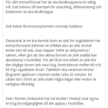
För vårt immunförsvar har de vita blodkropparna en viktig
roll. Zink behövs till exempel för utveckling, differentiering och
funktionen av vita blodkroppar.
Zink bidrar till immunsystemets normala funktion.
Zinkacetat är en bra kemisk form av zink för sugtabletter när
immunförsvaret behöver en effektiv dos av zink. Acetat
binder inte till zink, utan släpper 100% av zinkjonerna i
saliven, vilket gör att den aktiva formen av zink snabbt kan
absorberas i munhålan. För att få en bra effekt av zink bör
den dagliga dosen zink vara hög, företrädesvis mellan 80 och
90 mg i uppdelade doser. Tabletten ska varannan timme
långsamt upplösas i munnen under cirka 20 minuter. En
sådan dos i form av zink under några dagar eller veckor är
vanligtvis tillräcklig.
Zink i formen Zinkacetat har vid studier i Finland visat sig ha
en hög bio-tillgänglighet då det upptas i munhålan.