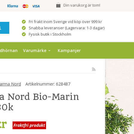
Din varukorg är tom!
Fri frakt inom Sverige vid köp över 999 kr
Snabba leveranser (Lagervara: 1-3 dagar)
Fysisk butik i Stockholm
ndhörnan
Varumärke
Kampanjer
arma Nord
Artikelnummer:
628487
a Nord Bio-Marin
80k
kr
Fraktfri produkt