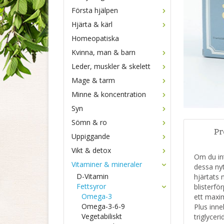
Första hjälpen
Hjärta & kärl
Homeopatiska
Kvinna, man & barn
Leder, muskler & skelett
Mage & tarm
Minne & koncentration
Syn
Sömn & ro
Pr
Uppiggande
Vikt & detox
Om du int
Vitaminer & mineraler
dessa nyt
D-Vitamin
hjärtats 
Fettsyror
blisterfö
Omega-3
ett maxi
Omega-3-6-9
Plus inne
Vegetabiliskt
triglycer