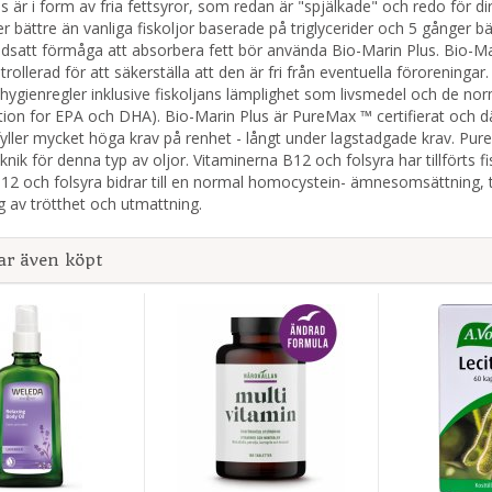
s är i form av fria fettsyror, som redan är "spjälkade" och redo för d
r bättre än vanliga fiskoljor baserade på triglycerider och 5 gånger b
edsatt förmåga att absorbera fett bör använda Bio-Marin Plus. Bio-M
rollerad för att säkerställa att den är fri från eventuella föroreningar
 hygienregler inklusive fiskoljans lämplighet som livsmedel och de no
ion for EPA och DHA). Bio-Marin Plus är PureMax ™ certifierat och där
fyller mycket höga krav på renhet - långt under lagstadgade krav. P
knik för denna typ av oljor. Vitaminerna B12 och folsyra har tillförts fi
12 och folsyra bidrar till en normal homocystein- ämnesomsättning, ti
 av trötthet och utmattning.
ar även köpt