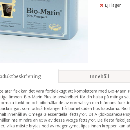
Ej i lager
oduktbeskrivning
Innehåll
e äter fisk kan det vara fördelaktigt att komplettera med Bio-Marin Plus 
tiga ämnen. Bio-Marin Plus är användbart för din hälsa på många sätt.
normala funktion och bibehållande av normal syn och hjärnans funktion
rpackningar, som också förlänger hållbarhetstiden hos kapslarna. Bio
malt innehåll av Omega-3-essentiella -fettsyror, DHA (dokosahexaens
håller inte mindre än 65% av dessa viktiga fettsyror. De flesta fiskolj
ider, vilka måste brytas ned av magenzymet lipas innan kroppen kan 