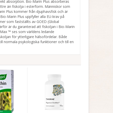
irekt absorption. Bio-Marin Plus absorberas
ättre än fiskolja i esterform. Människor som
arin Plus kommer från djuphavsfisk och är
. Bio-Marin Plus uppfyller alla EU-krav på
rmer som fastställts av GOED (Global
för är du garanterad att fiskoljan i Bio-Marin
ureMax ™ ses som världens ledande
skoljan för ytterligare hälsofördelar. Både
ll normala psykologiska funktioner och till en