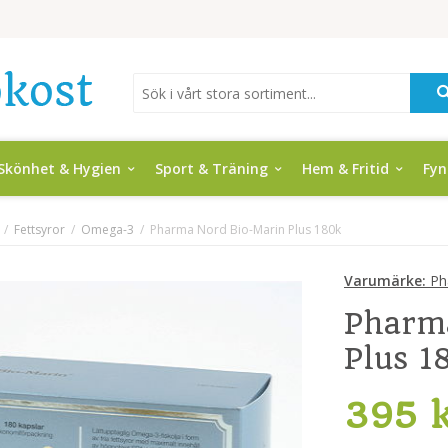
Skönhet & Hygien
Sport & Träning
Hem & Fritid
Fy
/
Fettsyror
/
Omega-3
/
Pharma Nord Bio-Marin Plus 180k
Varumärke:
Ph
Pharm
Plus 1
395 