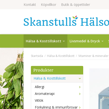
Kontakt
Köpvillkor
Butik & öppettider
Hälsa & Kosttillskott
Livsmedel & Dryck
Startsida
/
Hälsa & Kosttillskott
/
Vitaminer & mineraler
Produkter
Hälsa & Kosttillskott
Allergi
Aromaterapi
Vitlök
Förkylning & immunförsvar