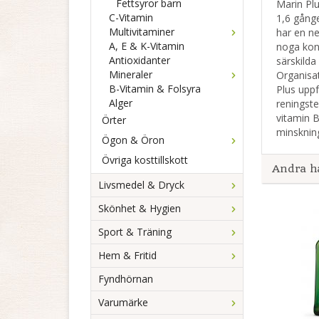
Fettsyror barn
Marin Plu
C-Vitamin
1,6 gånge
Multivitaminer
har en n
A, E & K-Vitamin
noga kont
Antioxidanter
särskilda
Mineraler
Organisat
B-Vitamin & Folsyra
Plus upp
Alger
reningste
vitamin B
Örter
minskning
Ögon & Öron
Övriga kosttillskott
Andra h
Livsmedel & Dryck
Skönhet & Hygien
Sport & Träning
Hem & Fritid
Fyndhörnan
Varumärke