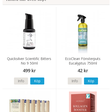
Quicksilver Scientific Bitters
EcoClean Fönsterputs
No 9 50ml
Eucalyptus 750ml
499 kr
42 kr
Info
Köp
Info
Köp