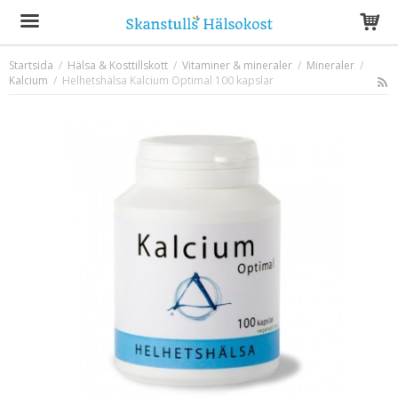
Startsida
/
Hälsa & Kosttillskott
/
Vitaminer & mineraler
/
Mineraler
/
Kalcium
/
Helhetshälsa Kalcium Optimal 100 kapslar
Produkten har blivit tillagd i varukorgen