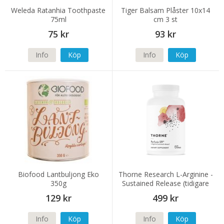
Weleda Ratanhia Toothpaste
Tiger Balsam Plåster 10x14
75ml
cm 3 st
75 kr
93 kr
Info
Köp
Info
Köp
Biofood Lantbuljong Eko
Thorne Research L-Arginine -
350g
Sustained Release (tidigare
Perfusia-SR) 120 kapslar
129 kr
499 kr
Info
Köp
Info
Köp