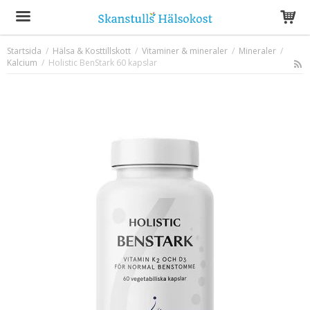
Startsida
/
Hälsa & Kosttillskott
/
Vitaminer & mineraler
/
Mineraler
/
Kalcium
/
Holistic BenStark 60 kapslar
Produkten har blivit tillagd i varukorgen