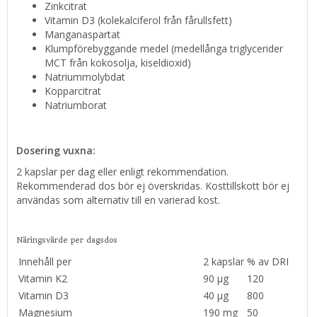
Zinkcitrat
Vitamin D3 (kolekalciferol från fårullsfett)
Manganaspartat
Klumpförebyggande medel (medellånga triglycerider
MCT från kokosolja, kiseldioxid)
Natriummolybdat
Kopparcitrat
Natriumborat
Dosering vuxna:
2 kapslar per dag eller enligt rekommendation.
Rekommenderad dos bör ej överskridas. Kosttillskott bör ej
användas som alternativ till en varierad kost.
Näringsvärde per dagsdos
Innehåll per
2 kapslar
% av DRI
Vitamin K2
90 μg
120
Vitamin D3
40 μg
800
Magnesium
190 mg
50