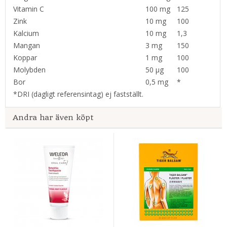
Vitamin C
100 mg
125
Zink
10 mg
100
Kalcium
10 mg
1,3
Mangan
3 mg
150
Koppar
1 mg
100
Molybden
50 μg
100
Bor
0,5 mg
*
*DRI (dagligt referensintag) ej fastställt.
Andra har även köpt