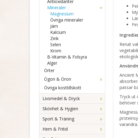
Antioxidanter
Per
Mineraler
My
Magnesium
Lä
Övriga mineraler
Fi
Järn
Kalcium
Ingredie
Zink
Renat va
Selen
vegetabil
Krom
ekologis
B-Vitamin & Folsyra
Alger
Användn
Örter
Ancient 
Ögon & Öron
absorber
passar b
Övriga kosttillskott
Tryck ut
Livsmedel & Dryck
behöver 
Skönhet & Hygien
Magnesiu
proteinsy
Sport & Träning
varandra.
Hem & Fritid