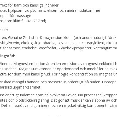
fekt för barn och känsliga individer
cket hjälpsam vid psoriasis, eksem och andra hudåkommer
mpad för massage
nns som klämflaska (237 ml)
nser:
tten, Genuine Zechstein® magnesiumklorid (och andra naturligt för
iskt glycerin, ekologisk jojobaolja, oliv-squalane, cetearylolivat, ekolo
kt sheasmör, stärkelse, vätefosfat, 2-hydroxipropyleter, xantangummi
ingsråd:
Minerals Magnesium Lotion är en len emulsion av magnesiumklorid i 
as snabbt . Magnesiumkrämen är oparfymerad och innehåller en svaga
ättre för dem med känslig hud. För högre koncentration se magnesium
 önskad mängd i handen och massera in ordentligt på huden. Upprep
särskild uppmärksamhet.
m är ett grundämne som är involverat i över 300 processer i kroppen,
ntes och blodsockerreglering. Det gör att muskler kan slappna av och 
 Det är livsnödvändigt mineral och en mycket viktig komponent i våra 