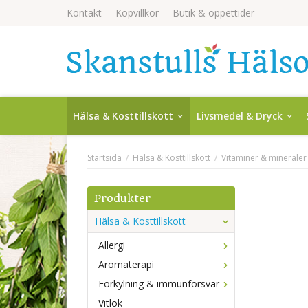
Kontakt
Köpvillkor
Butik & öppettider
Hälsa & Kosttillskott
Livsmedel & Dryck
Startsida
/
Hälsa & Kosttillskott
/
Vitaminer & mineraler
Produkter
Hälsa & Kosttillskott
Allergi
Aromaterapi
Förkylning & immunförsvar
Vitlök