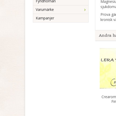
Fyndhörnan
Magnesiu
sjukdomar
Varumärke
Prova gär
Kampanjer
kronisk v
Andra h
Crearome
Fi