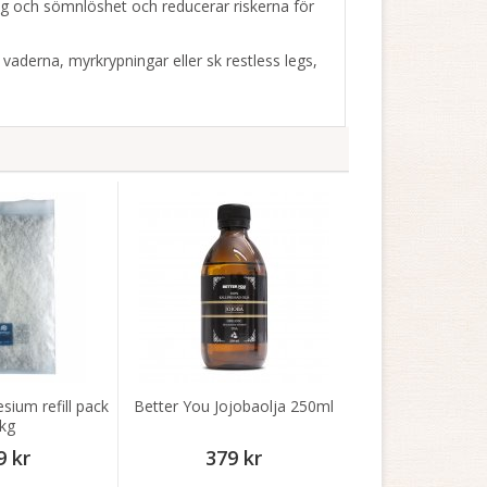
g och sömnlöshet och reducerar riskerna för
aderna, myrkrypningar eller sk restless legs,
ium refill pack
Better You Jojobaolja 250ml
kg
9 kr
379 kr