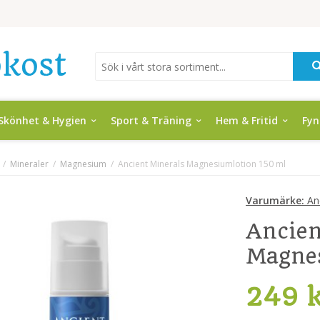
Skönhet & Hygien
Sport & Träning
Hem & Fritid
Fy
/
Mineraler
/
Magnesium
/
Ancient Minerals Magnesiumlotion 150 ml
Varumärke:
Anc
Ancien
Magnes
249 