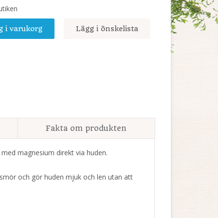
utiken
g i varukorg
Lägg i önskelista
Fakta om produkten
r med magnesium direkt via huden.
mör och gör huden mjuk och len utan att