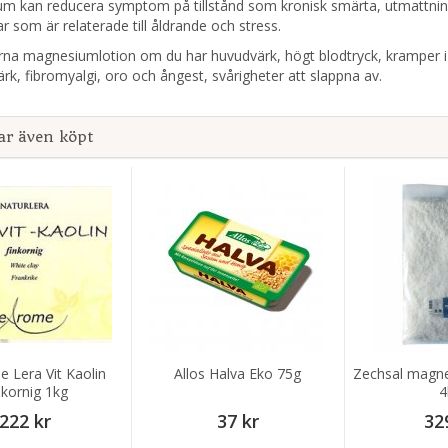
m kan reducera symptom på tillstånd som kronisk smärta, utmattnin
 som är relaterade till åldrande och stress.
na magnesiumlotion om du har huvudvärk, högt blodtryck, kramper i v
ärk, fibromyalgi, oro och ångest, svårigheter att slappna av.
ar även köpt
 Lera Vit Kaolin
Allos Halva Eko 75g
Zechsal magnes
nkornig 1kg
4
222 kr
37 kr
32