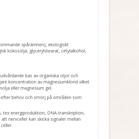
ekommande spårämnen), ekologiskt
gisk kokosolja, glycerylstearat, cetylalkohol,
hudvårdande bas av organiska oljor och
re koncentration av magnesiumklorid vilket
olja eller magnesium gel.
a efter behov och smörj på områden som
 tex energiproduktion, DNA-transkription,
att nervceller kan skicka signaler mellan
celler.