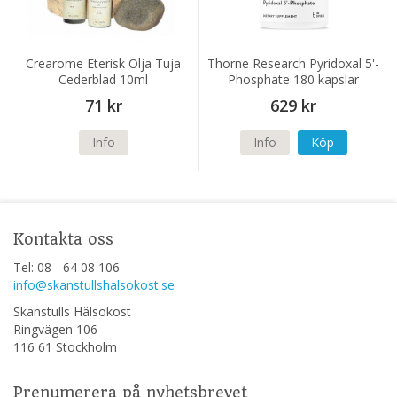
Crearome Eterisk Olja Tuja
Thorne Research Pyridoxal 5'-
Cederblad 10ml
Phosphate 180 kapslar
71 kr
629 kr
Info
Info
Köp
Kontakta oss
Tel: 08 - 64 08 106
info@skanstullshalsokost.se
Skanstulls Hälsokost
Ringvägen 106
116 61 Stockholm
Prenumerera på nyhetsbrevet