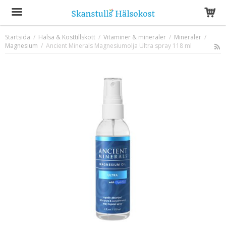
Startsida
/
Hälsa & Kosttillskott
/
Vitaminer & mineraler
/
Mineraler
/
Magnesium
/
Ancient Minerals Magnesiumolja Ultra spray 118 ml
Produkten har blivit tillagd i varukorgen