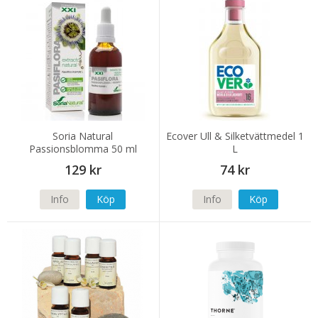
Soria Natural
Ecover Ull & Silketvättmedel 1
Passionsblomma 50 ml
L
129 kr
74 kr
Info
Köp
Info
Köp